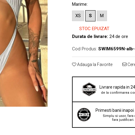
Marime
:
XS
S
M
STOC EPUIZAT
Durata de livrare:
24 de ore
Cod Produs:
SWIM6599N-alb
Adauga la Favorite
Cere
Livrare rapida in 2
de la confirmarea co
Primesti banii inapoi
Simplu si usor, fara 
fara justificari.