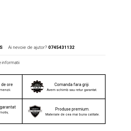
-S
Ai nevoie de ajutor?
0745431132
 informatii
4 de ore
Comanda fara griji.
menzii.
Avem schimb sau retur garantat.
 garantat
Produse premium.
motiv,
Materiale de cea mai buna calitate.