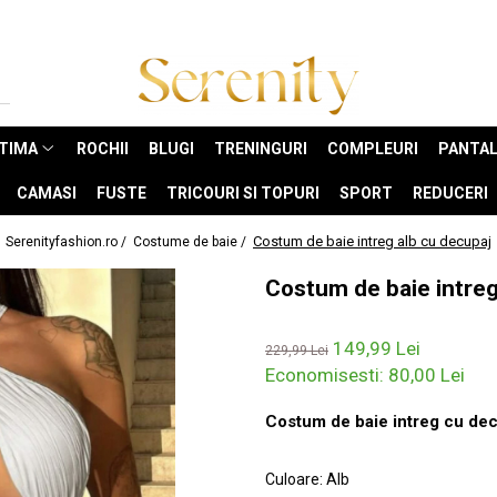
NTIMA
ROCHII
BLUGI
TRENINGURI
COMPLEURI
PANTAL
CAMASI
FUSTE
TRICOURI SI TOPURI
SPORT
REDUCERI
Costum de baie intreg alb cu decupaj
Serenityfashion.ro /
Costume de baie /
Costum de baie intreg
149,99 Lei
229,99 Lei
Economisesti:
80,00
Lei
Costum de baie intreg cu dec
Culoare
:
Alb