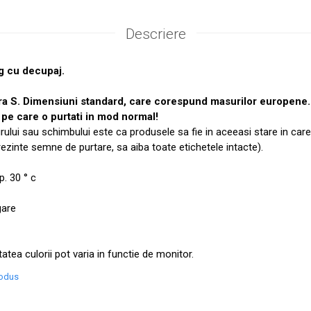
Descriere
g cu decupaj.
ra S. Dimensiuni standard, care corespund masurilor europen
pe care o purtati in mod normal!
urului sau schimbului este ca produsele sa fie in aceeasi stare in care
prezinte semne de purtare, sa aiba toate etichetele intacte).
. 30 ° c
gare
tatea culorii pot varia in functie de monitor.
rodus