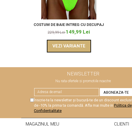
COSTUM DE BAIE INTREG CU DECUPAJ
149,99 Lei
229,99 Lei
VEZI VARIANTE
NEWSLETTER
Nu rata ofertele si promotiile noastre
Înscrie-te la newsletter și bucură-te de un discount exclusi
de -10% la prima ta comandă. Afla mai multe in
Politica de
Confidentialitate
MAGAZINUL MEU
CLIENTI