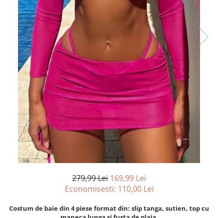
279,99 Lei
169,99 Lei
Economisesti:
110,00
Lei
Costum de baie din 4 piese format din: slip tanga, sutien, top cu
maneca lunga si fusta de plaja.