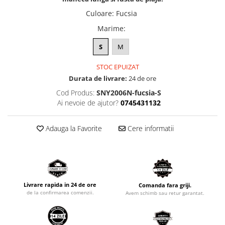
Culoare
:
Fucsia
Marime
:
S
M
STOC EPUIZAT
Durata de livrare:
24 de ore
Cod Produs:
SNY2006N-fucsia-S
Ai nevoie de ajutor?
0745431132
Adauga la Favorite
Cere informatii
Livrare rapida in 24 de ore
Comanda fara griji.
de la confirmarea comenzii.
Avem schimb sau retur garantat.