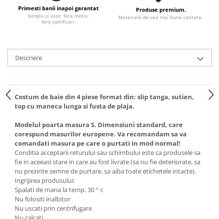
Primesti banii inapoi garantat
Produse premium.
Simplu si usor, fara motiv,
Materiale de cea mai buna calitate.
fara justificari.
Descriere
Costum de baie din 4 piese format din: slip tanga, sutien,
top cu maneca lunga si fusta de plaja.
Modelul poarta masura S. Dimensiuni standard, care
corespund masurilor europene. Va recomandam sa va
comandati masura pe care o purtati in mod normal!
Conditia acceptarii returului sau schimbului este ca produsele sa
fie in aceeasi stare in care au fost livrate (sa nu fie deteriorate, sa
nu prezinte semne de purtare, sa aiba toate etichetele intacte).
Ingrijirea produsului:
Spalati de mana la temp. 30 ° c
Nu folositi inalbitor
Nu uscati prin centrifugare
Nu calcati