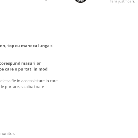
fara justificari.
tien, top cu maneca lunga si
 corespund masurilor
 care o purtati in mod
e sa fie in aceeasi stare in care
 de purtare, sa aiba toate
 monitor.