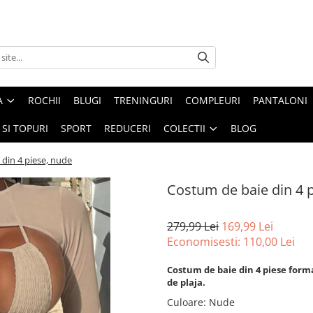
A
ROCHII
BLUGI
TRENINGURI
COMPLEURI
PANTALONI
 SI TOPURI
SPORT
REDUCERI
COLECTII
BLOG
din 4 piese, nude
Costum de baie din 4 
279,99 Lei
169,99 Lei
Economisesti:
110,00
Lei
Costum de baie din 4 piese forma
de plaja.
Culoare
:
Nude