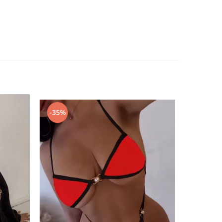
-35%
-67%