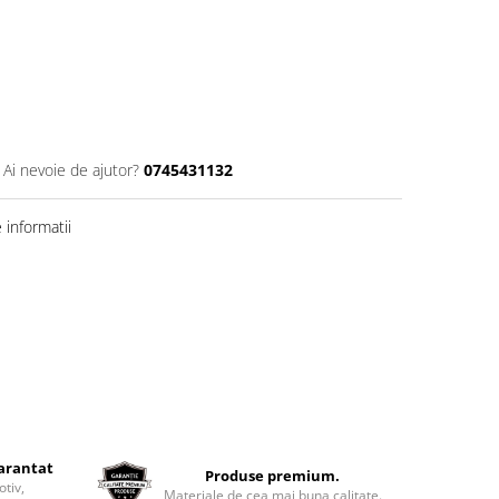
Ai nevoie de ajutor?
0745431132
informatii
garantat
Produse premium.
otiv,
Materiale de cea mai buna calitate.