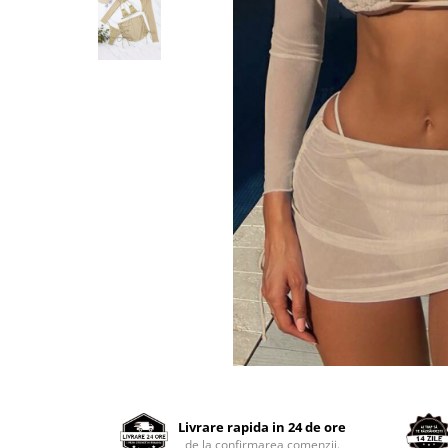
Distribuie
pe
Facebook
Livrare rapida in 24 de ore
de la confirmarea comenzii.