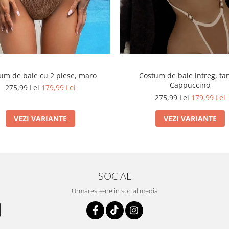
um de baie cu 2 piese, maro
Costum de baie intreg, ta
Cappuccino
275,99 Lei
179,99 Lei
275,99 Lei
179,99 Lei
VEZI VARIANTE
VEZI VARIANTE
SOCIAL
Urmareste-ne in social media