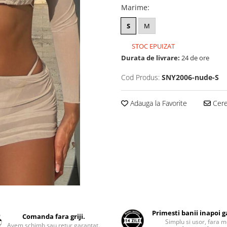
Marime
:
S
M
STOC EPUIZAT
Durata de livrare:
24 de ore
Cod Produs:
SNY2006-nude-S
Adauga la Favorite
Cere 
Primesti banii inapoi 
Comanda fara griji.
Simplu si usor, fara m
Avem schimb sau retur garantat.