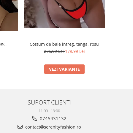
nga,
Costum de baie intreg, tanga, rosu
Costum d
275,99 Lei
179,99 Lei
VEZI VARIANTE
SUPORT CLIENTI
11:00 - 19:00
0745431132
contact@serenityfashion.ro