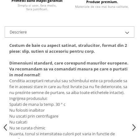
Primesti banii inapoi garantat
Produse premium.
Simplu si usor, fara motiv,
Materiale de cea mai buna calitate.
fara justificari.
Descriere
Costum de baie cu aspect satinat, stralucitor, format din 2
piese: slip, sutien si accesoriu pentru corp.
Dimensiuni standard, care corespund masurilor europene.
Va recomandam sa va comandati masura pe care o purtati
in mod normal!
Conditia acceptarii returului sau schimbului este ca produsele sa
fie in aceeasi stare in care au fost livrate (sa nu fie deteriorate, sa
nu prezinte semne de purtare, sa aiba toate etichetele intacte).
Ingrijirea produsului:
Spalati de mana la temp. 30 ° c
Nu folositi inalbitor
Nu uscati prin centrifugare
Nu calcati
Nu se curata chimic
Nuanta, tonul si intensitatea culorii pot varia in functie de