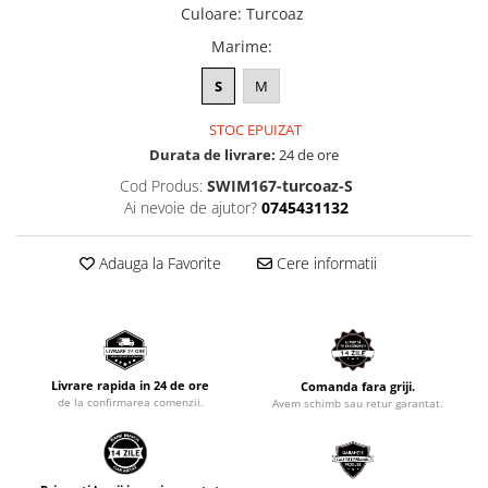
Culoare
:
Turcoaz
Marime
:
S
M
STOC EPUIZAT
Durata de livrare:
24 de ore
Cod Produs:
SWIM167-turcoaz-S
Ai nevoie de ajutor?
0745431132
Adauga la Favorite
Cere informatii
Livrare rapida in 24 de ore
Comanda fara griji.
de la confirmarea comenzii.
Avem schimb sau retur garantat.