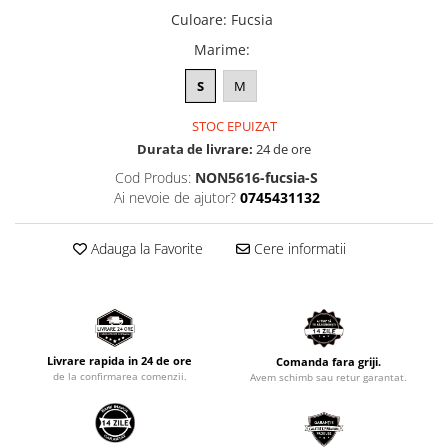
Culoare
:
Fucsia
Marime
:
S
M
STOC EPUIZAT
Durata de livrare:
24 de ore
Cod Produs:
NON5616-fucsia-S
Ai nevoie de ajutor?
0745431132
Adauga la Favorite
Cere informatii
Livrare rapida in 24 de ore
Comanda fara griji.
de la confirmarea comenzii.
Avem schimb sau retur garantat.