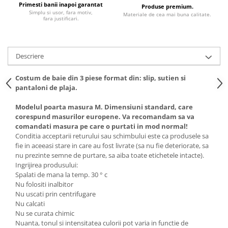
Primesti banii inapoi garantat
Produse premium.
Simplu si usor, fara motiv,
Materiale de cea mai buna calitate.
fara justificari.
Descriere
Costum de baie din 3 piese format din: slip, sutien si
pantaloni de plaja.
Modelul poarta masura M. Dimensiuni standard, care
corespund masurilor europene. Va recomandam sa va
comandati masura pe care o purtati in mod normal!
Conditia acceptarii returului sau schimbului este ca produsele sa
fie in aceeasi stare in care au fost livrate (sa nu fie deteriorate, sa
nu prezinte semne de purtare, sa aiba toate etichetele intacte).
Ingrijirea produsului:
Spalati de mana la temp. 30 ° c
Nu folositi inalbitor
Nu uscati prin centrifugare
Nu calcati
Nu se curata chimic
Nuanta, tonul si intensitatea culorii pot varia in functie de