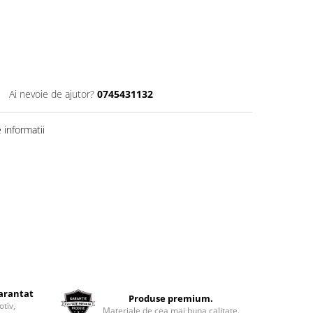
Ai nevoie de ajutor?
0745431132
informatii
garantat
Produse premium.
otiv,
Materiale de cea mai buna calitate.