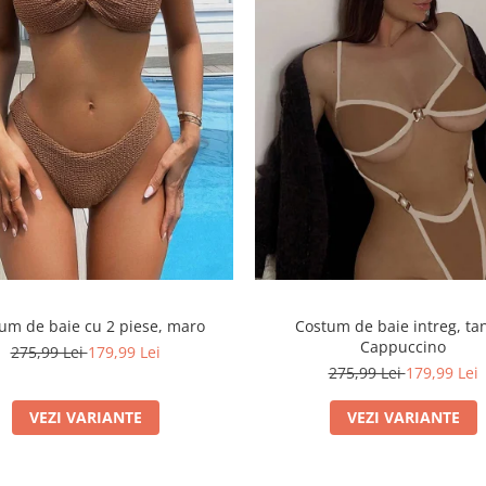
um de baie cu 2 piese, maro
Costum de baie intreg, ta
Cappuccino
275,99 Lei
179,99 Lei
275,99 Lei
179,99 Lei
VEZI VARIANTE
VEZI VARIANTE