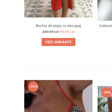
Rochie de plaja cu decupaj
Costum 
249,99 Lei
99,99 Lei
VEZI VARIANTE
-35%
-35%