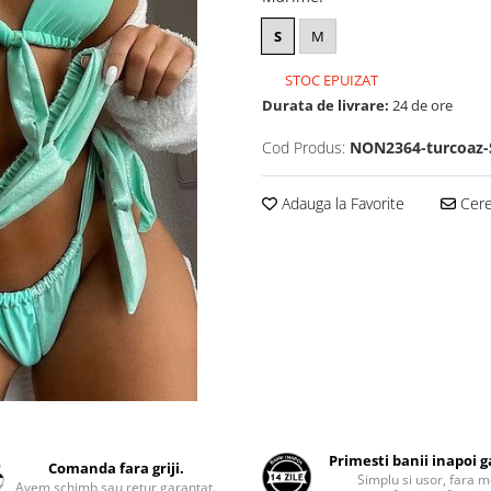
S
M
STOC EPUIZAT
Durata de livrare:
24 de ore
Cod Produs:
NON2364-turcoaz-
Adauga la Favorite
Cere 
Primesti banii inapoi 
Comanda fara griji.
Simplu si usor, fara m
Avem schimb sau retur garantat.