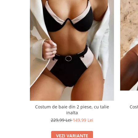
Cost
Costum de baie din 2 piese, cu talie
inalta
229,99 Lei
149,99 Lei
VEZI VARIANTE