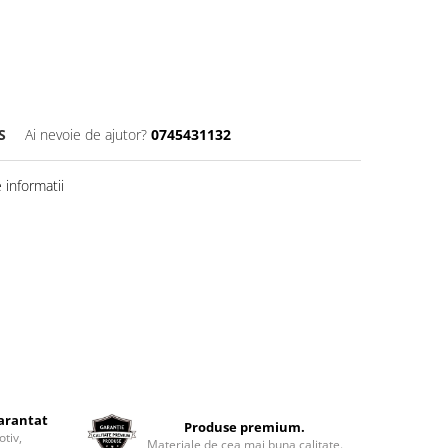
S
Ai nevoie de ajutor?
0745431132
informatii
garantat
Produse premium.
otiv,
Materiale de cea mai buna calitate.