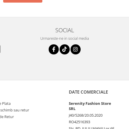
SOCIAL
Urmareste-ne in social media
DATE COMERCIALE
 Plata
Serenity Fashion Store
SRL
 schimb sau retur
J40/5268/20.05.2020
de Retur
RO42516393
Str. BD. IULIU MANIU nr.6E ,