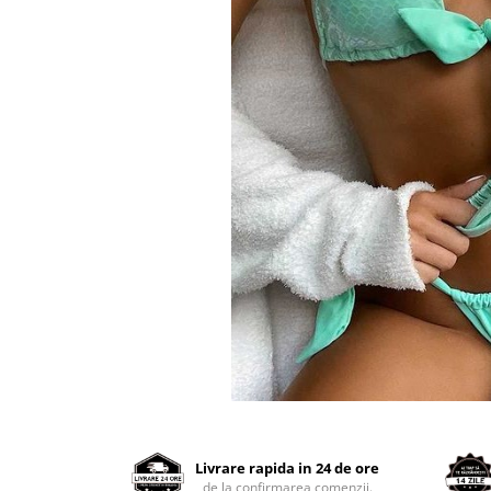
Distribuie
pe
Facebook
Livrare rapida in 24 de ore
de la confirmarea comenzii.