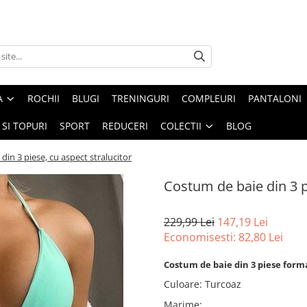
A
ROCHII
BLUGI
TRENINGURI
COMPLEURI
PANTALONI
 SI TOPURI
SPORT
REDUCERI
COLECTII
BLOG
din 3 piese, cu aspect stralucitor
Costum de baie din 3 p
229,99 Lei
147,19 Lei
Economisesti:
82,80
Lei
Costum de baie din 3 piese format
Culoare
:
Turcoaz
Marime
: