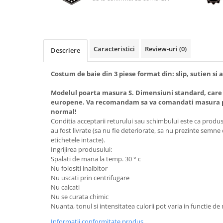
Caracteristici
Review-uri
(0)
Descriere
Costum de baie din 3 piese format din: slip, sutien si
Modelul poarta masura S. Dimensiuni standard, care
europene. Va recomandam sa va comandati masura pe
normal!
Conditia acceptarii returului sau schimbului este ca produsel
au fost livrate (sa nu fie deteriorate, sa nu prezinte semne
etichetele intacte).
Ingrijirea produsului:
Spalati de mana la temp. 30 ° c
Nu folositi inalbitor
Nu uscati prin centrifugare
Nu calcati
Nu se curata chimic
Nuanta, tonul si intensitatea culorii pot varia in functie de
Informatii conformitate produs