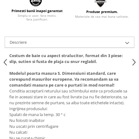
Primesti banii inapoi garantat
Produse premium.
Simplu si usor, fara motiv,
Materiale de cea mai buna calitate.
fara justificari.
Descriere
Costum de baie cu aspect stralucitor, format din 3 piese:
slip, sutien si fusta de plaja cu snur reglabil.
Modelul poarta masura S. Dimensiuni standard, care
corespund masurilor europene. Va recomandam sa va
comandati masura pe care o purtati in mod normal!
Conditia acceptarii returului sau schimbului este ca produsele sa
fie in aceeasi stare in care au fost livrate (sa nu fie deteriorate, sa
nu prezinte semne de purtare, sa aiba toate etichetele intacte).
Ingrijirea produsului:
Spalati de mana la temp. 30 ° c
Nu folositi inalbitor
Nu uscati prin centrifugare
Nu calcati
Nu se curata chimic