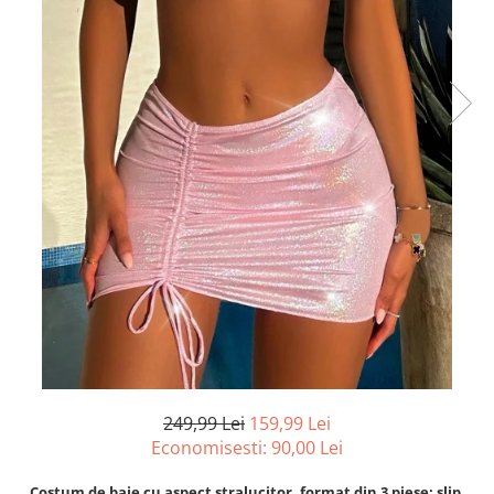
249,99 Lei
159,99 Lei
Economisesti:
90,00
Lei
Costum de baie cu aspect stralucitor, format din 3 piese: slip,