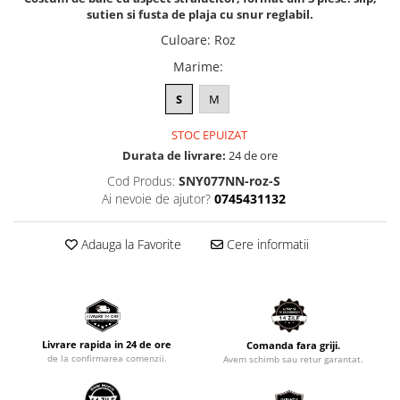
sutien si fusta de plaja cu snur reglabil.
Culoare
:
Roz
Marime
:
S
M
STOC EPUIZAT
Durata de livrare:
24 de ore
Cod Produs:
SNY077NN-roz-S
Ai nevoie de ajutor?
0745431132
Adauga la Favorite
Cere informatii
Livrare rapida in 24 de ore
Comanda fara griji.
de la confirmarea comenzii.
Avem schimb sau retur garantat.