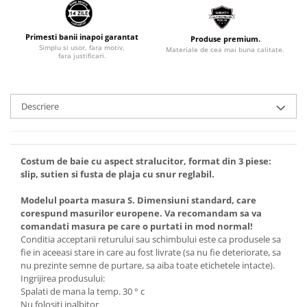
Primesti banii inapoi garantat
Produse premium.
Simplu si usor, fara motiv,
Materiale de cea mai buna calitate.
fara justificari.
Descriere
Costum de baie cu aspect stralucitor, format din 3 piese:
slip, sutien si fusta de plaja cu snur reglabil.
Modelul poarta masura S. Dimensiuni standard, care
corespund masurilor europene. Va recomandam sa va
comandati masura pe care o purtati in mod normal!
Conditia acceptarii returului sau schimbului este ca produsele sa
fie in aceeasi stare in care au fost livrate (sa nu fie deteriorate, sa
nu prezinte semne de purtare, sa aiba toate etichetele intacte).
Ingrijirea produsului:
Spalati de mana la temp. 30 ° c
Nu folositi inalbitor