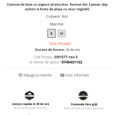
Costum de baie cu aspect stralucitor, format din 3 piese: slip,
sutien si fusta de plaja cu snur reglabil.
Culoare
:
Roz
Marime
:
S
M
STOC EPUIZAT
Durata de livrare:
24 de ore
Cod Produs:
SNY077-roz-S
Ai nevoie de ajutor?
0745431132
Adauga la Favorite
Cere informatii
Livrare rapida in 24 de ore
Comanda fara griji.
de la confirmarea comenzii.
Avem schimb sau retur garantat.