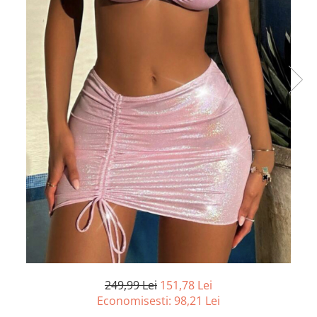
249,99 Lei
151,78 Lei
Economisesti:
98,21
Lei