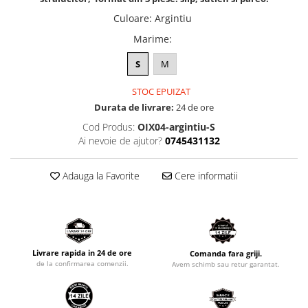
Culoare
:
Argintiu
Marime
:
S
M
STOC EPUIZAT
Durata de livrare:
24 de ore
Cod Produs:
OIX04-argintiu-S
Ai nevoie de ajutor?
0745431132
Adauga la Favorite
Cere informatii
Livrare rapida in 24 de ore
Comanda fara griji.
de la confirmarea comenzii.
Avem schimb sau retur garantat.