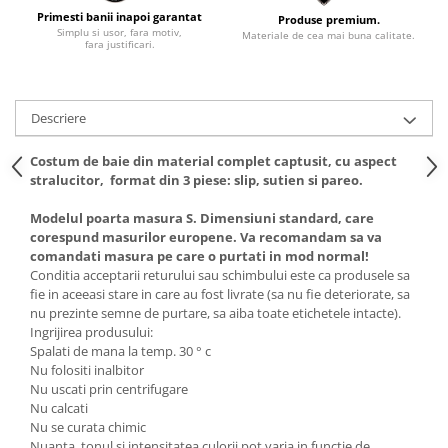
Primesti banii inapoi garantat
Produse premium.
Simplu si usor, fara motiv,
Materiale de cea mai buna calitate.
fara justificari.
Descriere
Costum de baie din material complet captusit, cu aspect
stralucitor, format din 3 piese: slip, sutien si pareo.
Modelul poarta masura S. Dimensiuni standard, care
corespund masurilor europene. Va recomandam sa va
comandati masura pe care o purtati in mod normal!
Conditia acceptarii returului sau schimbului este ca produsele sa
fie in aceeasi stare in care au fost livrate (sa nu fie deteriorate, sa
nu prezinte semne de purtare, sa aiba toate etichetele intacte).
Ingrijirea produsului:
Spalati de mana la temp. 30 ° c
Nu folositi inalbitor
Nu uscati prin centrifugare
Nu calcati
Nu se curata chimic
Nuanta, tonul si intensitatea culorii pot varia in functie de