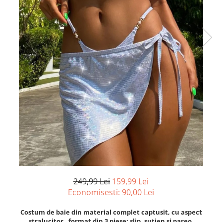
249,99 Lei
159,99 Lei
Economisesti:
90,00
Lei
Costum de baie din material complet captusit, cu aspect
stralucitor, format din 3 piese: slip, sutien si pareo.