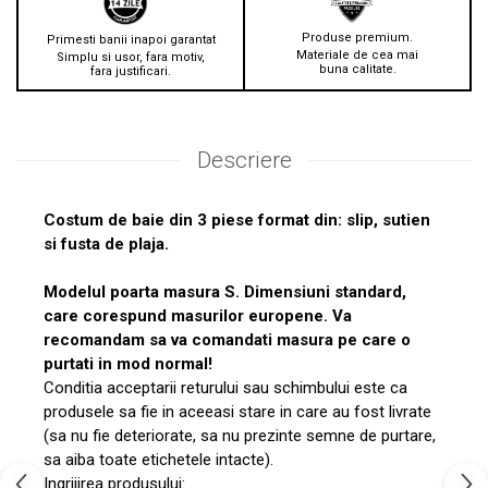
Produse premium.
Primesti banii inapoi garantat
Materiale de cea mai
Simplu si usor, fara motiv,
buna calitate.
fara justificari.
Descriere
Costum de baie din 3 piese format din: slip, sutien
si fusta de plaja.
Modelul poarta masura S. Dimensiuni standard,
care corespund masurilor europene. Va
recomandam sa va comandati masura pe care o
purtati in mod normal!
Conditia acceptarii returului sau schimbului este ca
produsele sa fie in aceeasi stare in care au fost livrate
(sa nu fie deteriorate, sa nu prezinte semne de purtare,
sa aiba toate etichetele intacte).
Ingrijirea produsului: