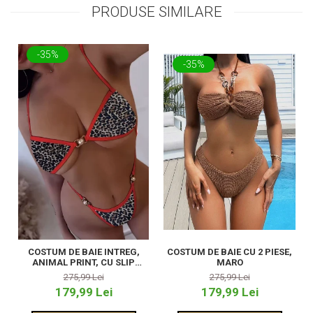
PRODUSE SIMILARE
-35%
-35%
COSTUM DE BAIE INTREG,
COSTUM DE BAIE CU 2 PIESE,
ANIMAL PRINT, CU SLIP
MARO
TANGA
275,99 Lei
275,99 Lei
179,99 Lei
179,99 Lei