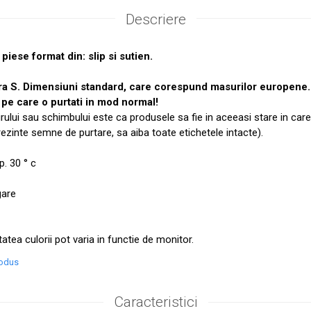
Descriere
piese format din: slip si sutien.
ra S. Dimensiuni standard, care corespund masurilor europen
pe care o purtati in mod normal!
urului sau schimbului este ca produsele sa fie in aceeasi stare in care
prezinte semne de purtare, sa aiba toate etichetele intacte).
. 30 ° c
gare
tatea culorii pot varia in functie de monitor.
rodus
Caracteristici