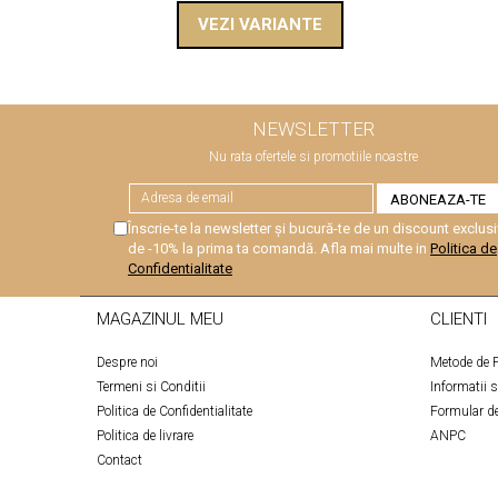
VEZI VARIANTE
NEWSLETTER
Nu rata ofertele si promotiile noastre
Înscrie-te la newsletter și bucură-te de un discount exclusi
de -10% la prima ta comandă. Afla mai multe in
Politica de
Confidentialitate
MAGAZINUL MEU
CLIENTI
Despre noi
Metode de P
Termeni si Conditii
Informatii 
Politica de Confidentialitate
Formular de
Politica de livrare
ANPC
Contact