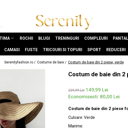
NTIMA
ROCHII
BLUGI
TRENINGURI
COMPLEURI
PANTAL
CAMASI
FUSTE
TRICOURI SI TOPURI
SPORT
REDUCERI
Costum de baie din 2 piese, verde
Serenityfashion.ro /
Costume de baie /
Costum de baie din 2 
149,99 Lei
229,99 Lei
Economisesti:
80,00
Lei
Costum de baie din 2 piese for
Culoare
:
Verde
Marime
: