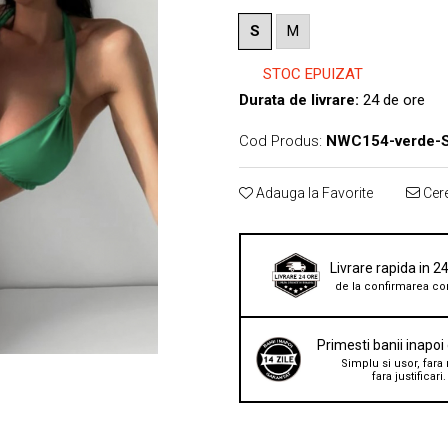
S
M
STOC EPUIZAT
Durata de livrare:
24 de ore
Cod Produs:
NWC154-verde-
Adauga la Favorite
Cere
Livrare rapida in 2
de la confirmarea co
Primesti banii inapoi
Simplu si usor, fara 
fara justificari.