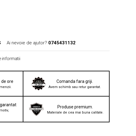
S
Ai nevoie de ajutor?
0745431132
 informatii
4 de ore
Comanda fara griji.
menzii.
Avem schimb sau retur garantat.
 garantat
Produse premium.
motiv,
Materiale de cea mai buna calitate.