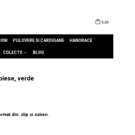
0,00
ONI
PULOVERE SI CARDIGANE
HANORACE
COLECTII
BLOG
piese, verde
mat din: slip si sutien.