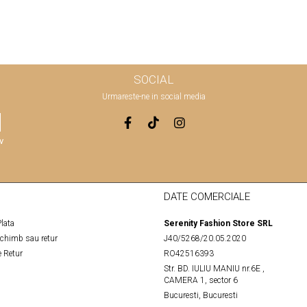
SOCIAL
Urmareste-ne in social media
v
DATE COMERCIALE
lata
Serenity Fashion Store SRL
schimb sau retur
J40/5268/20.05.2020
 Retur
RO42516393
Str. BD. IULIU MANIU nr.6E ,
CAMERA 1, sector 6
Bucuresti, Bucuresti