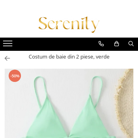
Costume de baie
Lenjerie intima
Colectii
Costum intreg
Body-uri
Daniela Crudu
Costum doua piese
Set lenjerie 2 piese
Daniela X Serenity Fashion
Costum trei piese
Set lenjerie 3 piese
Empowered Femme
Costum de baie din 2 piese, verde
Costum patru piese
Set lenjerie 4 piese
Essence of Spring
Imbracaminte plaja
Set lenjerie 5 piese
Midnight Muse
-50%
Accesorii
Signature Style
Lenjerii tematice
Summer Breeze
Colectia Diamond
Winter Glow