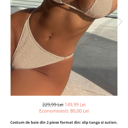
229,99 Lei
149,99 Lei
Economisesti:
80,00
Lei
Costum de baie din 2 piese format din: slip tanga si sutien.