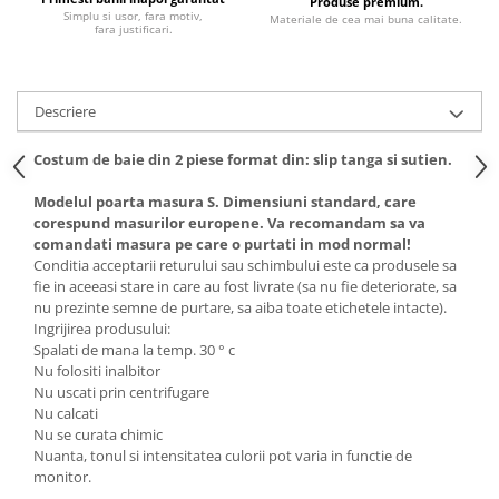
Produse premium.
Simplu si usor, fara motiv,
Materiale de cea mai buna calitate.
fara justificari.
Descriere
Costum de baie din 2 piese format din: slip tanga si sutien.
Modelul poarta masura S. Dimensiuni standard, care
corespund masurilor europene. Va recomandam sa va
comandati masura pe care o purtati in mod normal!
Conditia acceptarii returului sau schimbului este ca produsele sa
fie in aceeasi stare in care au fost livrate (sa nu fie deteriorate, sa
nu prezinte semne de purtare, sa aiba toate etichetele intacte).
Ingrijirea produsului:
Spalati de mana la temp. 30 ° c
Nu folositi inalbitor
Nu uscati prin centrifugare
Nu calcati
Nu se curata chimic
Nuanta, tonul si intensitatea culorii pot varia in functie de
monitor.