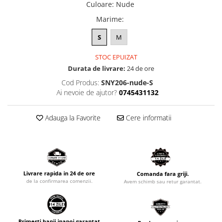
Culoare
:
Nude
Marime
:
S
M
STOC EPUIZAT
Durata de livrare:
24 de ore
Cod Produs:
SNY206-nude-S
Ai nevoie de ajutor?
0745431132
Adauga la Favorite
Cere informatii
Livrare rapida in 24 de ore
Comanda fara griji.
de la confirmarea comenzii.
Avem schimb sau retur garantat.
Primesti banii inapoi garantat