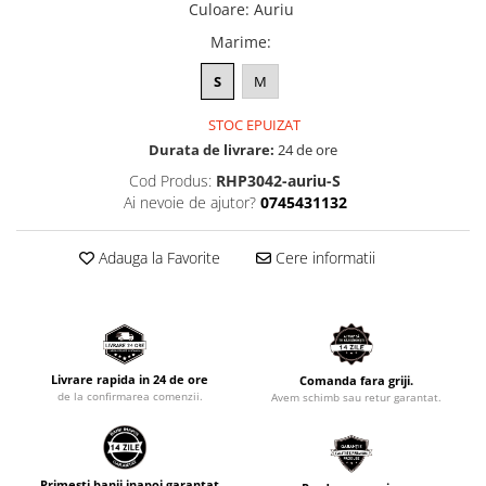
Culoare
:
Auriu
Marime
:
S
M
STOC EPUIZAT
Durata de livrare:
24 de ore
Cod Produs:
RHP3042-auriu-S
Ai nevoie de ajutor?
0745431132
Adauga la Favorite
Cere informatii
Livrare rapida in 24 de ore
Comanda fara griji.
de la confirmarea comenzii.
Avem schimb sau retur garantat.
Primesti banii inapoi garantat