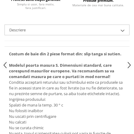
Produse premium.
Simplu si usor, fara motiv,
Materiale de cea mai buna calitate.
fara justificari.
Descriere
Costum de baie din 2 piese format din: slip tanga si sutien.
Modelul poarta masura S. Dimensiuni standard, care
corespund masurilor europene. Va recomandam sa va
comandati masura pe care o purtati in mod normal!
Conditia acceptarii returului sau schimbului este ca produsele sa
fie in aceeasi stare in care au fost livrate (sa nu fie deteriorate, sa
nu prezinte semne de purtare, sa aiba toate etichetele intacte).
Ingrijirea produsului:
Spalati de mana la temp. 30 ° c
Nu folositi inalbitor
Nu uscati prin centrifugare
Nu calcati
Nu se curata chimic
Nuanta, tonul si intensitatea culorii pot varia in functie de