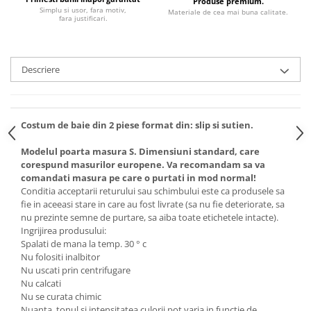
Produse premium.
Simplu si usor, fara motiv,
Materiale de cea mai buna calitate.
fara justificari.
Descriere
Costum de baie din 2 piese format din: slip si sutien.
Modelul poarta masura S. Dimensiuni standard, care
corespund masurilor europene. Va recomandam sa va
comandati masura pe care o purtati in mod normal!
Conditia acceptarii returului sau schimbului este ca produsele sa
fie in aceeasi stare in care au fost livrate (sa nu fie deteriorate, sa
nu prezinte semne de purtare, sa aiba toate etichetele intacte).
Ingrijirea produsului:
Spalati de mana la temp. 30 ° c
Nu folositi inalbitor
Nu uscati prin centrifugare
Nu calcati
Nu se curata chimic
Nuanta, tonul si intensitatea culorii pot varia in functie de