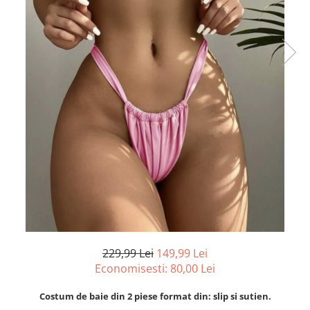
229,99 Lei
149,99 Lei
Economisesti:
80,00
Lei
Costum de baie din 2 piese format din: slip si sutien.