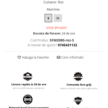
Culoare
:
Roz
Marime
:
S
M
STOC EPUIZAT
Durata de livrare:
24 de ore
Cod Produs:
SFM2080-roz-S
Ai nevoie de ajutor?
0745431132
Adauga la Favorite
Cere informatii
Livrare rapida in 24 de ore
Comanda fara griji.
de la confirmarea comenzii.
Avem schimb sau retur garantat.
Primesti banii inapoi garantat