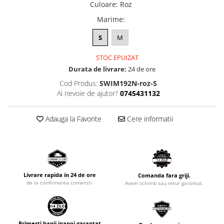
Culoare
:
Roz
Marime
:
S
M
STOC EPUIZAT
Durata de livrare:
24 de ore
Cod Produs:
SWIM192N-roz-S
Ai nevoie de ajutor?
0745431132
Adauga la Favorite
Cere informatii
Livrare rapida in 24 de ore
Comanda fara griji.
de la confirmarea comenzii.
Avem schimb sau retur garantat.
Primesti banii inapoi garantat