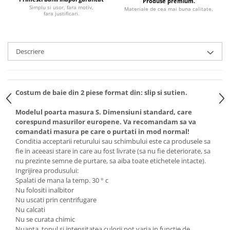
Produse premium.
Simplu si usor, fara motiv,
Materiale de cea mai buna calitate.
fara justificari.
Descriere
Costum de baie din 2 piese format din: slip si sutien.
Modelul poarta masura S. Dimensiuni standard, care
corespund masurilor europene. Va recomandam sa va
comandati masura pe care o purtati in mod normal!
Conditia acceptarii returului sau schimbului este ca produsele sa
fie in aceeasi stare in care au fost livrate (sa nu fie deteriorate, sa
nu prezinte semne de purtare, sa aiba toate etichetele intacte).
Ingrijirea produsului:
Spalati de mana la temp. 30 ° c
Nu folositi inalbitor
Nu uscati prin centrifugare
Nu calcati
Nu se curata chimic
Nuanta, tonul si intensitatea culorii pot varia in functie de