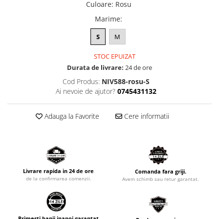
Culoare
:
Rosu
Marime
:
S
M
STOC EPUIZAT
Durata de livrare:
24 de ore
Cod Produs:
NIV588-rosu-S
Ai nevoie de ajutor?
0745431132
Adauga la Favorite
Cere informatii
Livrare rapida in 24 de ore
Comanda fara griji.
de la confirmarea comenzii.
Avem schimb sau retur garantat.
Primesti banii inapoi garantat