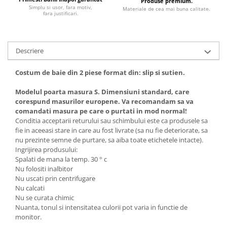
Produse premium.
Simplu si usor, fara motiv,
Materiale de cea mai buna calitate.
fara justificari.
Descriere
Costum de baie din 2 piese format din: slip si sutien.
Modelul poarta masura S. Dimensiuni standard, care
corespund masurilor europene. Va recomandam sa va
comandati masura pe care o purtati in mod normal!
Conditia acceptarii returului sau schimbului este ca produsele sa
fie in aceeasi stare in care au fost livrate (sa nu fie deteriorate, sa
nu prezinte semne de purtare, sa aiba toate etichetele intacte).
Ingrijirea produsului:
Spalati de mana la temp. 30 ° c
Nu folositi inalbitor
Nu uscati prin centrifugare
Nu calcati
Nu se curata chimic
Nuanta, tonul si intensitatea culorii pot varia in functie de
monitor.