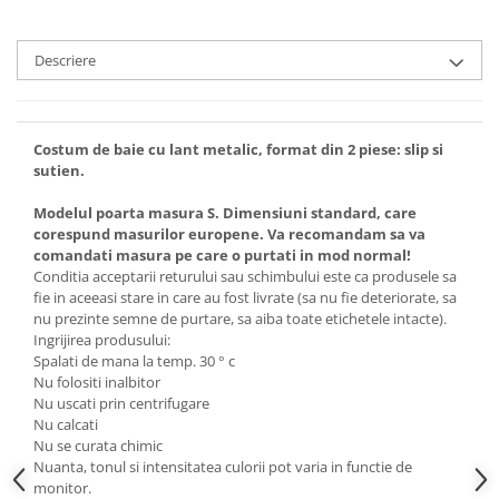
Descriere
Costum de baie cu lant metalic, format din 2 piese: slip si
sutien.
Modelul poarta masura S. Dimensiuni standard, care
corespund masurilor europene. Va recomandam sa va
comandati masura pe care o purtati in mod normal!
Conditia acceptarii returului sau schimbului este ca produsele sa
fie in aceeasi stare in care au fost livrate (sa nu fie deteriorate, sa
nu prezinte semne de purtare, sa aiba toate etichetele intacte).
Ingrijirea produsului:
Spalati de mana la temp. 30 ° c
Nu folositi inalbitor
Nu uscati prin centrifugare
Nu calcati
Nu se curata chimic
Nuanta, tonul si intensitatea culorii pot varia in functie de
monitor.