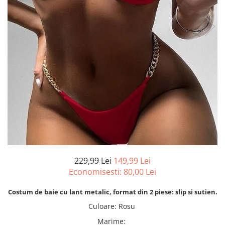
229,99 Lei
149,99 Lei
Economisesti:
80,00
Lei
Costum de baie cu lant metalic, format din 2 piese: slip si sutien.
Culoare
:
Rosu
Marime
: