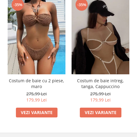
-35%
-35%
Costum de baie cu 2 piese,
Costum de baie intreg,
maro
tanga, Cappuccino
275,99 Lei
275,99 Lei
179,99 Lei
179,99 Lei
VEZI VARIANTE
VEZI VARIANTE