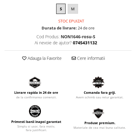
S
M
STOC EPUIZAT
Durata de livrare:
24 de ore
Cod Produs:
NON1646-rosu-S
Ai nevoie de ajutor?
0745431132
Adauga la Favorite
Cere informatii
Livrare rapida in 24 de ore
Comanda fara griji.
de la confirmarea comenzii.
Avem schimb sau retur garantat.
Primesti banii inapoi garantat
Produse premium.
Simplu si usor, fara motiv,
Materiale de cea mai buna calitate.
fara justificari.