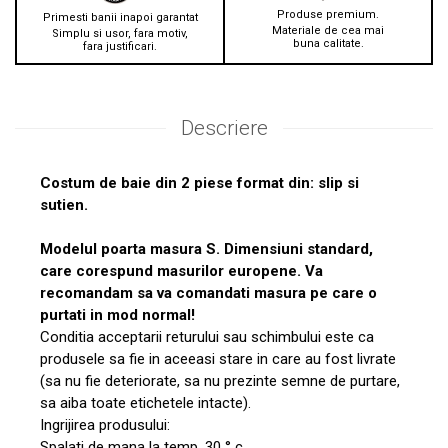
Produse premium.
Primesti banii inapoi garantat
Materiale de cea mai
Simplu si usor, fara motiv,
buna calitate.
fara justificari.
Descriere
Costum de baie din 2 piese format din: slip si
sutien.
Modelul poarta masura S. Dimensiuni standard,
care corespund masurilor europene. Va
recomandam sa va comandati masura pe care o
purtati in mod normal!
Conditia acceptarii returului sau schimbului este ca
produsele sa fie in aceeasi stare in care au fost livrate
(sa nu fie deteriorate, sa nu prezinte semne de purtare,
sa aiba toate etichetele intacte).
Ingrijirea produsului:
Spalati de mana la temp. 30 ° c