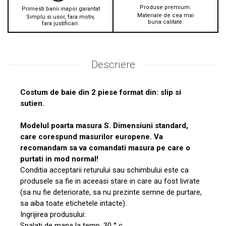
Produse premium.
Primesti banii inapoi garantat
Materiale de cea mai
Simplu si usor, fara motiv,
buna calitate.
fara justificari.
Descriere
Costum de baie din 2 piese format din: slip si
sutien.
Modelul poarta masura S. Dimensiuni standard,
care corespund masurilor europene. Va
recomandam sa va comandati masura pe care o
purtati in mod normal!
Conditia acceptarii returului sau schimbului este ca
produsele sa fie in aceeasi stare in care au fost livrate
(sa nu fie deteriorate, sa nu prezinte semne de purtare,
sa aiba toate etichetele intacte).
Ingrijirea produsului:
Spalati de mana la temp. 30 ° c