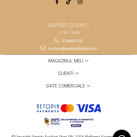
SUPORT CLIENTI
11:00 - 19:00
0745431132
contact@serenityfashion.ro
MAGAZINUL MEU
CLIENTI
DATE COMERCIALE
©Copyright Serenity Fashion Store SRL 2026
Platforma E-commerce by