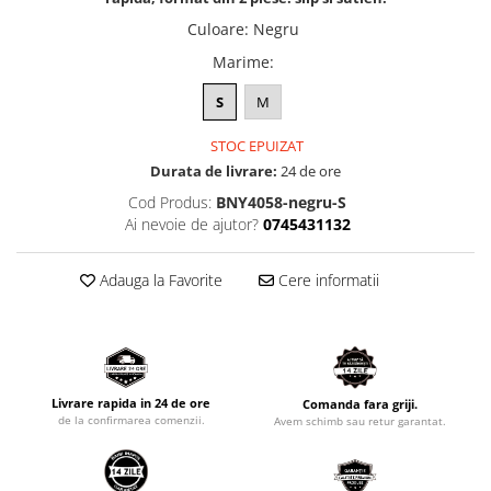
Culoare
:
Negru
Marime
:
S
M
STOC EPUIZAT
Durata de livrare:
24 de ore
Cod Produs:
BNY4058-negru-S
Ai nevoie de ajutor?
0745431132
Adauga la Favorite
Cere informatii
Livrare rapida in 24 de ore
Comanda fara griji.
de la confirmarea comenzii.
Avem schimb sau retur garantat.