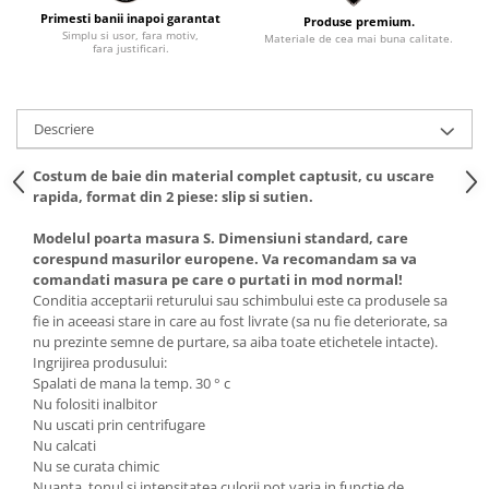
Primesti banii inapoi garantat
Produse premium.
Simplu si usor, fara motiv,
Materiale de cea mai buna calitate.
fara justificari.
Descriere
Costum de baie din material complet captusit, cu uscare
rapida, format din 2 piese: slip si sutien.
Modelul poarta masura S. Dimensiuni standard, care
corespund masurilor europene. Va recomandam sa va
comandati masura pe care o purtati in mod normal!
Conditia acceptarii returului sau schimbului este ca produsele sa
fie in aceeasi stare in care au fost livrate (sa nu fie deteriorate, sa
nu prezinte semne de purtare, sa aiba toate etichetele intacte).
Ingrijirea produsului:
Spalati de mana la temp. 30 ° c
Nu folositi inalbitor
Nu uscati prin centrifugare
Nu calcati
Nu se curata chimic
Nuanta, tonul si intensitatea culorii pot varia in functie de