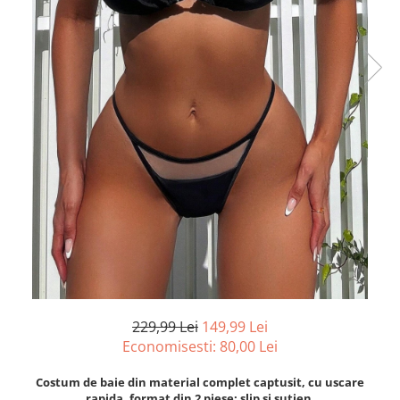
229,99 Lei
149,99 Lei
Economisesti:
80,00
Lei
Costum de baie din material complet captusit, cu uscare
rapida, format din 2 piese: slip si sutien.