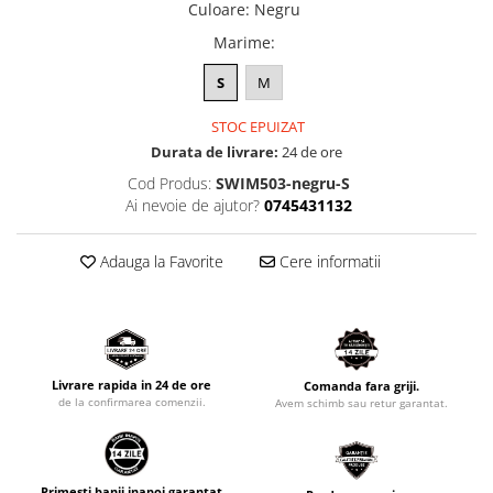
Culoare
:
Negru
Marime
:
S
M
STOC EPUIZAT
Durata de livrare:
24 de ore
Cod Produs:
SWIM503-negru-S
Ai nevoie de ajutor?
0745431132
Adauga la Favorite
Cere informatii
Livrare rapida in 24 de ore
Comanda fara griji.
de la confirmarea comenzii.
Avem schimb sau retur garantat.
Primesti banii inapoi garantat