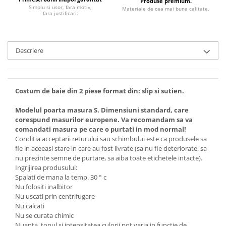
Produse premium.
Simplu si usor, fara motiv,
Materiale de cea mai buna calitate.
fara justificari.
Descriere
Costum de baie din 2 piese format din: slip si sutien.
Modelul poarta masura S. Dimensiuni standard, care
corespund masurilor europene. Va recomandam sa va
comandati masura pe care o purtati in mod normal!
Conditia acceptarii returului sau schimbului este ca produsele sa
fie in aceeasi stare in care au fost livrate (sa nu fie deteriorate, sa
nu prezinte semne de purtare, sa aiba toate etichetele intacte).
Ingrijirea produsului:
Spalati de mana la temp. 30 ° c
Nu folositi inalbitor
Nu uscati prin centrifugare
Nu calcati
Nu se curata chimic
Nuanta, tonul si intensitatea culorii pot varia in functie de