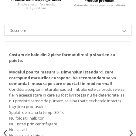
Produse premium.
Simplu si usor, fara motiv,
Materiale de cea mai buna calitate.
fara justificari.
Descriere
Costum de baie din 2 piese format din: slip si sutien cu
paiete.
Modelul poarta masura S. Dimensiuni standard, care
corespund masurilor europene. Va recomandam sa va
comandati masura pe care o purtati in mod normal!
Conditia acceptarii returului sau schimbului este ca produsele sa
fie in aceeasi stare in care au fost livrate (sa nu fie deteriorate, sa
nu prezinte semne de purtare, sa aiba toate etichetele intacte).
Ingrijirea produsului:
Spalati de mana la temp. 30 ° c
Nu folositi inalbitor
Nu uscati prin centrifugare
Nu calcati
Nu se curata chimic