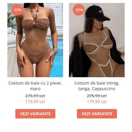
-35%
-35%
Costum de baie cu 2 piese,
Costum de baie intreg,
maro
tanga, Cappuccino
275,99 Lei
275,99 Lei
179,99 Lei
179,99 Lei
VEZI VARIANTE
VEZI VARIANTE