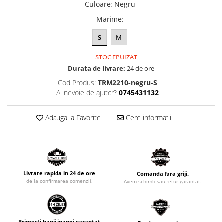
Culoare
:
Negru
Marime
:
S
M
STOC EPUIZAT
Durata de livrare:
24 de ore
Cod Produs:
TRM2210-negru-S
Ai nevoie de ajutor?
0745431132
Adauga la Favorite
Cere informatii
Livrare rapida in 24 de ore
Comanda fara griji.
de la confirmarea comenzii.
Avem schimb sau retur garantat.
Primesti banii inapoi garantat