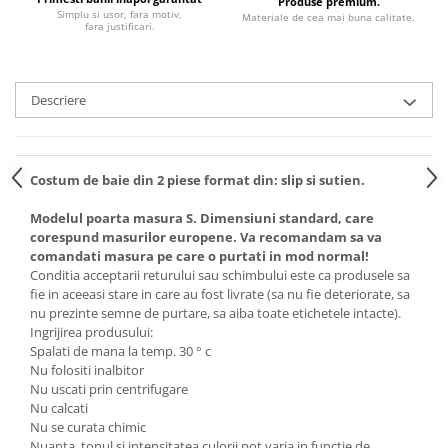
Produse premium.
Simplu si usor, fara motiv,
Materiale de cea mai buna calitate.
fara justificari.
Descriere
Costum de baie din 2 piese format din: slip si sutien.
Modelul poarta masura S. Dimensiuni standard, care
corespund masurilor europene. Va recomandam sa va
comandati masura pe care o purtati in mod normal!
Conditia acceptarii returului sau schimbului este ca produsele sa
fie in aceeasi stare in care au fost livrate (sa nu fie deteriorate, sa
nu prezinte semne de purtare, sa aiba toate etichetele intacte).
Ingrijirea produsului:
Spalati de mana la temp. 30 ° c
Nu folositi inalbitor
Nu uscati prin centrifugare
Nu calcati
Nu se curata chimic
Nuanta, tonul si intensitatea culorii pot varia in functie de