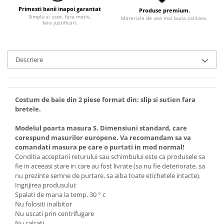
Primesti banii inapoi garantat
Produse premium.
Simplu si usor, fara motiv,
Materiale de cea mai buna calitate.
fara justificari.
Descriere
Costum de baie din 2 piese format din: slip si sutien fara
bretele.
Modelul poarta masura S. Dimensiuni standard, care
corespund masurilor europene. Va recomandam sa va
comandati masura pe care o purtati in mod normal!
Conditia acceptarii returului sau schimbului este ca produsele sa
fie in aceeasi stare in care au fost livrate (sa nu fie deteriorate, sa
nu prezinte semne de purtare, sa aiba toate etichetele intacte).
Ingrijirea produsului:
Spalati de mana la temp. 30 ° c
Nu folositi inalbitor
Nu uscati prin centrifugare
Nu calcati