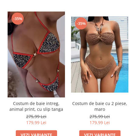
-35%
-35%
Costum de baie intreg,
Costum de baie cu 2 piese,
animal print, cu slip tanga
maro
275,99 Lei
275,99 Lei
179,99 Lei
179,99 Lei
VEZI VARIANTE
VEZI VARIANTE