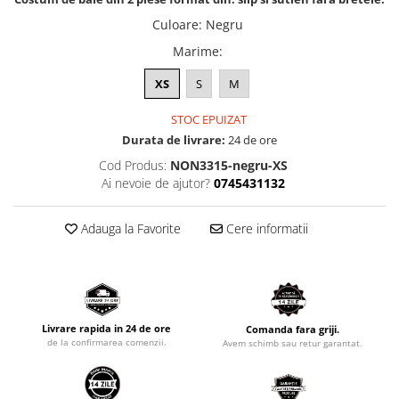
Culoare
:
Negru
Marime
:
XS
S
M
STOC EPUIZAT
Durata de livrare:
24 de ore
Cod Produs:
NON3315-negru-XS
Ai nevoie de ajutor?
0745431132
Adauga la Favorite
Cere informatii
Livrare rapida in 24 de ore
Comanda fara griji.
de la confirmarea comenzii.
Avem schimb sau retur garantat.