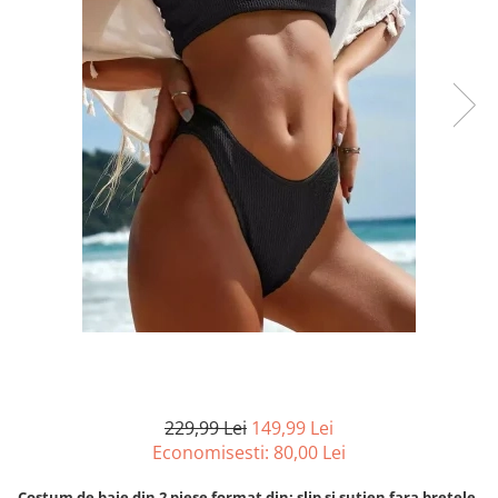
229,99 Lei
149,99 Lei
Economisesti:
80,00
Lei
Costum de baie din 2 piese format din: slip si sutien fara bretele.