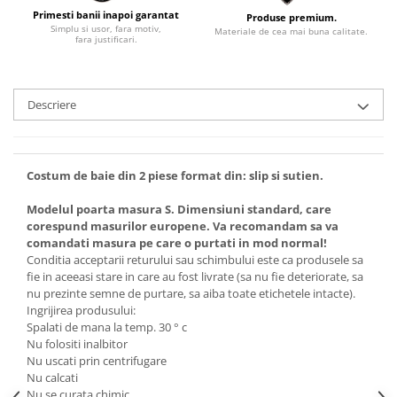
Primesti banii inapoi garantat
Produse premium.
Simplu si usor, fara motiv,
Materiale de cea mai buna calitate.
fara justificari.
Descriere
Costum de baie din 2 piese format din: slip si sutien.
Modelul poarta masura S. Dimensiuni standard, care
corespund masurilor europene. Va recomandam sa va
comandati masura pe care o purtati in mod normal!
Conditia acceptarii returului sau schimbului este ca produsele sa
fie in aceeasi stare in care au fost livrate (sa nu fie deteriorate, sa
nu prezinte semne de purtare, sa aiba toate etichetele intacte).
Ingrijirea produsului:
Spalati de mana la temp. 30 ° c
Nu folositi inalbitor
Nu uscati prin centrifugare
Nu calcati
Nu se curata chimic