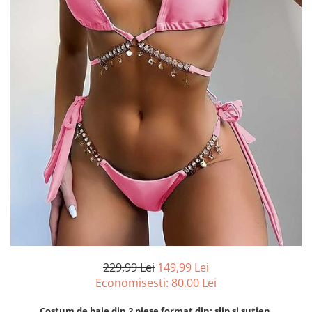
229,99 Lei
149,99 Lei
Economisesti:
80,00
Lei
Costum de baie din 2 piese format din: slip si sutien.