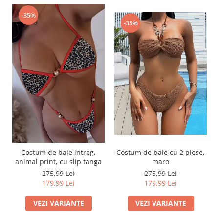
-35%
-35%
Costum de baie intreg,
Costum de baie cu 2 piese,
animal print, cu slip tanga
maro
275,99 Lei
275,99 Lei
179,99 Lei
179,99 Lei
VEZI VARIANTE
VEZI VARIANTE