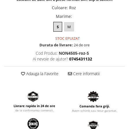
Culoare
:
Roz
Marime
:
S
M
STOC EPUIZAT
Durata de livrare:
24 de ore
Cod Produs:
NON4505-roz-S
Ai nevoie de ajutor?
0745431132
Adauga la Favorite
Cere informatii
Livrare rapida in 24 de ore
Comanda fara griji.
de la confirmarea comenzii.
Avem schimb sau retur garantat.