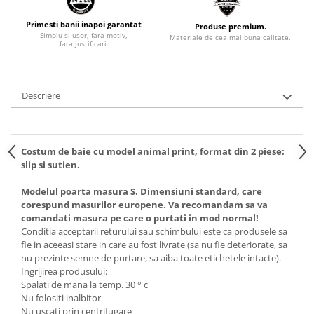
Primesti banii inapoi garantat
Produse premium.
Simplu si usor, fara motiv,
Materiale de cea mai buna calitate.
fara justificari.
Descriere
Costum de baie cu model animal print, format din 2 piese:
slip si sutien.
Modelul poarta masura S. Dimensiuni standard, care
corespund masurilor europene. Va recomandam sa va
comandati masura pe care o purtati in mod normal!
Conditia acceptarii returului sau schimbului este ca produsele sa
fie in aceeasi stare in care au fost livrate (sa nu fie deteriorate, sa
nu prezinte semne de purtare, sa aiba toate etichetele intacte).
Ingrijirea produsului:
Spalati de mana la temp. 30 ° c
Nu folositi inalbitor
Nu uscati prin centrifugare