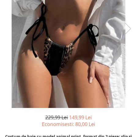
229,99 Lei
149,99 Lei
Economisesti:
80,00
Lei
Costum de baie cu model animal print, format din 2 piese: slip si