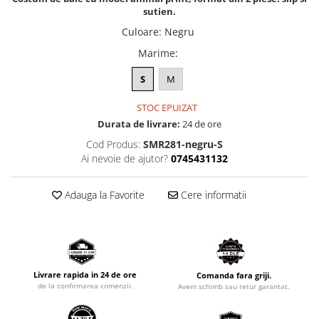
sutien.
Culoare
:
Negru
Marime
:
S
M
STOC EPUIZAT
Durata de livrare:
24 de ore
Cod Produs:
SMR281-negru-S
Ai nevoie de ajutor?
0745431132
Adauga la Favorite
Cere informatii
Livrare rapida in 24 de ore
Comanda fara griji.
de la confirmarea comenzii.
Avem schimb sau retur garantat.