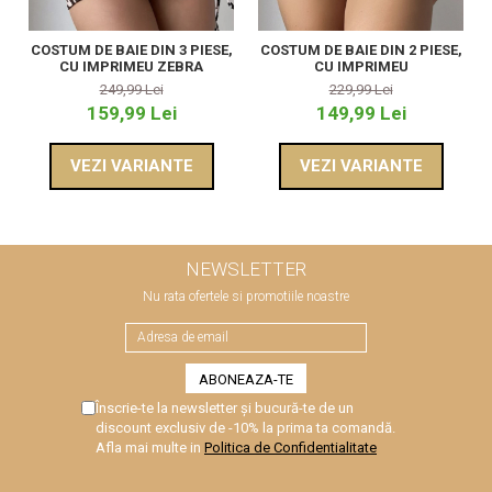
COSTUM DE BAIE DIN 3 PIESE,
COSTUM DE BAIE DIN 2 PIESE,
CU IMPRIMEU ZEBRA
CU IMPRIMEU
249,99 Lei
229,99 Lei
159,99 Lei
149,99 Lei
VEZI VARIANTE
VEZI VARIANTE
NEWSLETTER
Nu rata ofertele si promotiile noastre
Înscrie-te la newsletter și bucură-te de un
discount exclusiv de -10% la prima ta comandă.
Afla mai multe in
Politica de Confidentialitate