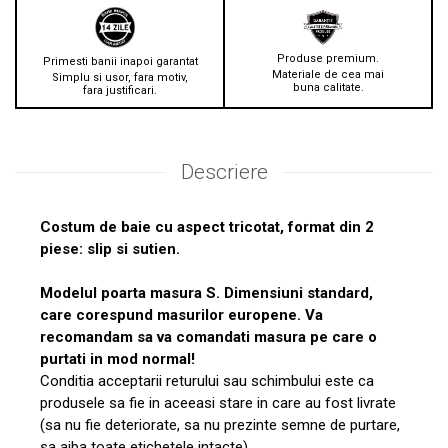
Produse premium.
Primesti banii inapoi garantat
Materiale de cea mai
Simplu si usor, fara motiv,
buna calitate.
fara justificari.
Descriere
Costum de baie cu aspect tricotat, format din 2
piese: slip si sutien.
Modelul poarta masura S. Dimensiuni standard,
care corespund masurilor europene. Va
recomandam sa va comandati masura pe care o
purtati in mod normal!
Conditia acceptarii returului sau schimbului este ca
produsele sa fie in aceeasi stare in care au fost livrate
(sa nu fie deteriorate, sa nu prezinte semne de purtare,
sa aiba toate etichetele intacte).