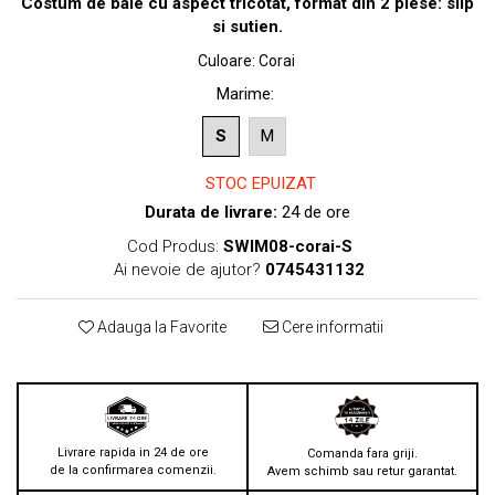
Costum de baie cu aspect tricotat, format din 2 piese: slip
si sutien.
Culoare
:
Corai
Marime
:
S
M
STOC EPUIZAT
Durata de livrare:
24 de ore
Cod Produs:
SWIM08-corai-S
Ai nevoie de ajutor?
0745431132
Adauga la Favorite
Cere informatii
Livrare rapida in 24 de ore
Comanda fara griji.
de la confirmarea comenzii.
Avem schimb sau retur garantat.