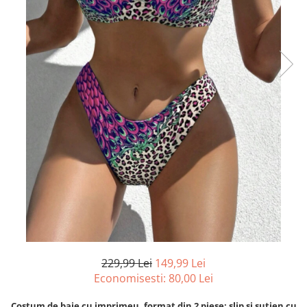
229,99 Lei
149,99 Lei
Economisesti:
80,00
Lei
Costum de baie cu imprimeu, format din 2 piese: slip si sutien cu