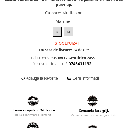
push-up.
Culoare
:
Multicolor
Marime
:
S
M
STOC EPUIZAT
Durata de livrare:
24 de ore
Cod Produs:
SWIM323-multicolor-S
Ai nevoie de ajutor?
0745431132
Adauga la Favorite
Cere informatii
Livrare rapida in 24 de ore
Comanda fara griji.
de la confirmarea comenzii.
Avem schimb sau retur garantat.