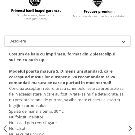
Primesti banii inapoi garantat
Produse premium.
Simplu si usor, fara motiv,
Materiale de cea mai buna calitate.
fara justificari.
Descriere
Costum de baie cu imprimeu, format din 2 piese: slip si
sutien cu push-up.
Modelul poarta masura S. Dimensiuni standard, care
corespund masurilor europene. Va recomandam sa va
comandati masura pe care o purtati in mod normal!
Conditia acceptarii returului sau schimbului este ca produsele sa
fie in aceeasi stare in care au fost livrate (sa nu fie deteriorate, sa
nu prezinte semne de purtare, sa aiba toate etichetele intacte).
Ingrijirea produsului:
Spalati de mana la temp. 30 ° c
Nu folositi inalbitor
Nu uscati prin centrifugare
Nu calcati
Nu se curata chimic