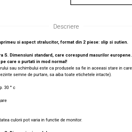
Descriere
rimeu si aspect stralucitor, format din 2 piese: slip si sutien.
ra S. Dimensiuni standard, care corespund masurilor europen
pe care o purtati in mod normal!
urului sau schimbului este ca produsele sa fie in aceeasi stare in care
prezinte semne de purtare, sa aiba toate etichetele intacte).
. 30 ° c
gare
tatea culorii pot varia in functie de monitor.