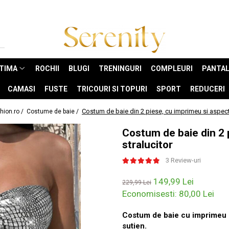
NTIMA
ROCHII
BLUGI
TRENINGURI
COMPLEURI
PANTAL
CAMASI
FUSTE
TRICOURI SI TOPURI
SPORT
REDUCERI
Costum de baie din 2 piese, cu imprimeu si aspect 
hion.ro /
Costume de baie /
Costum de baie din 2 
stralucitor
3 Review-uri
149,99 Lei
229,99 Lei
Economisesti:
80,00
Lei
Costum de baie cu imprimeu si 
sutien.