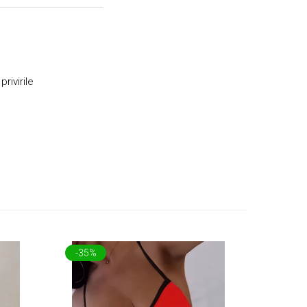
rivirile
-35%