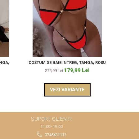
-67%
ANGA,
COSTUM DE BAIE INTREG, TANGA, ROSU
COSTUM D
179,99 Lei
275,99 Lei
VEZI VARIANTE
SUPORT CLIENTI
11:00 - 19:00
0745431132