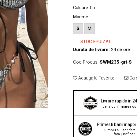
Culoare
:
Gri
Marime
:
S
M
STOC EPUIZAT
Durata de livrare:
24 de ore
Cod Produs:
SWM235-gri-S
Adauga la Favorite
Cere
Livrare rapida in 2
de la confirmarea co
Primesti banii inapoi
Simplu si usor, fara 
fara justificari.