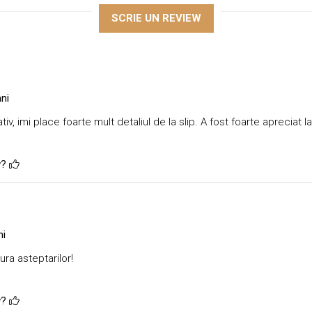
SCRIE UN REVIEW
ni
tiv, imi place foarte mult detaliul de la slip. A fost foarte apreciat 
w?
ni
ra asteptarilor!
w?