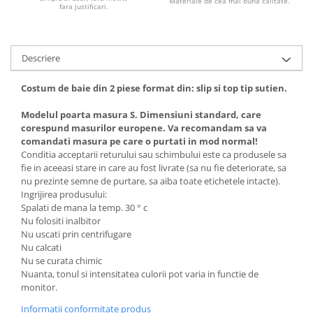
Materiale de cea mai buna calitate.
fara justificari.
Descriere
Costum de baie din 2 piese format din: slip si top tip sutien.
Modelul poarta masura S. Dimensiuni standard, care
corespund masurilor europene. Va recomandam sa va
comandati masura pe care o purtati in mod normal!
Conditia acceptarii returului sau schimbului este ca produsele sa
fie in aceeasi stare in care au fost livrate (sa nu fie deteriorate, sa
nu prezinte semne de purtare, sa aiba toate etichetele intacte).
Ingrijirea produsului:
Spalati de mana la temp. 30 ° c
Nu folositi inalbitor
Nu uscati prin centrifugare
Nu calcati
Nu se curata chimic
Nuanta, tonul si intensitatea culorii pot varia in functie de
monitor.
Informatii conformitate produs