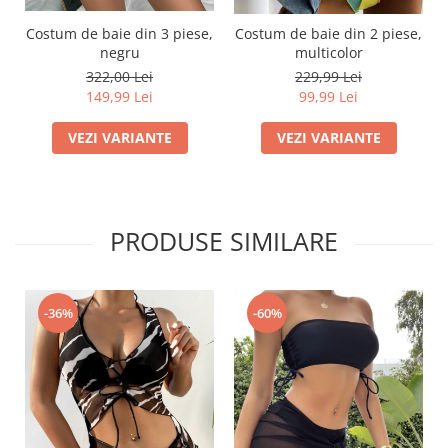
Costum de baie din 3 piese,
Costum de baie din 2 piese,
negru
multicolor
322,00 Lei
229,99 Lei
149,99 Lei
99,99 Lei
VEZI VARIANTE
VEZI VARIANTE
PRODUSE SIMILARE
-60%
-36%