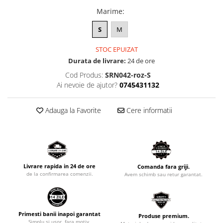
Marime
:
S
M
STOC EPUIZAT
Durata de livrare:
24 de ore
Cod Produs:
SRN042-roz-S
Ai nevoie de ajutor?
0745431132
Adauga la Favorite
Cere informatii
Livrare rapida in 24 de ore
Comanda fara griji.
de la confirmarea comenzii.
Avem schimb sau retur garantat.
Primesti banii inapoi garantat
Produse premium.
Simplu si usor, fara motiv,