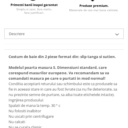
Primesti banii inapoi garantat
Produse premium.
Simplu si usor, fara motiv,
Materiale de cea mai buna calitate.
fara justificari.
Descriere
Costum de baie din 2 piese format din: slip tanga si sutien.
Modelul poarta masura S. Dimensiuni standard, care
corespund masurilor europene. Va recomandam sa va
comandati masura pe care o purtati in mod normal!
Conditia acceptarii returului sau schimbului este ca produsele sa
fie in aceeasi stare in care au fost livrate (sa nu fie deteriorate, sa
nu prezinte semne de purtare, sa aiba toate etichetele intacte).
Ingrijirea produsului:
Spalati de mana la temp. 30 ° c
Nu folositi inalbitor
Nu uscati prin centrifugare
Nu calcati
Nu se curata chimic