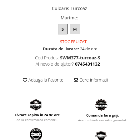
Culoare
:
Turcoaz
Marime
:
S
M
STOC EPUIZAT
Durata de livrare:
24 de ore
Cod Produs:
SWM377-turcoaz-S
Ai nevoie de ajutor?
0745431132
Adauga la Favorite
Cere informatii
Livrare rapida in 24 de ore
Comanda fara griji.
de la confirmarea comenzii.
Avem schimb sau retur garantat.