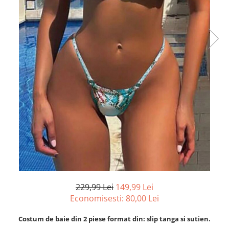
229,99 Lei
149,99 Lei
Economisesti:
80,00
Lei
Costum de baie din 2 piese format din: slip tanga si sutien.