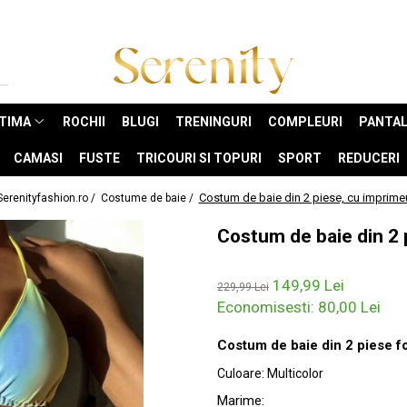
NTIMA
ROCHII
BLUGI
TRENINGURI
COMPLEURI
PANTAL
CAMASI
FUSTE
TRICOURI SI TOPURI
SPORT
REDUCERI
Costum de baie din 2 piese, cu imprime
Serenityfashion.ro /
Costume de baie /
Costum de baie din 2 
149,99 Lei
229,99 Lei
Economisesti:
80,00
Lei
Costum de baie din 2 piese for
Culoare
:
Multicolor
Marime
: