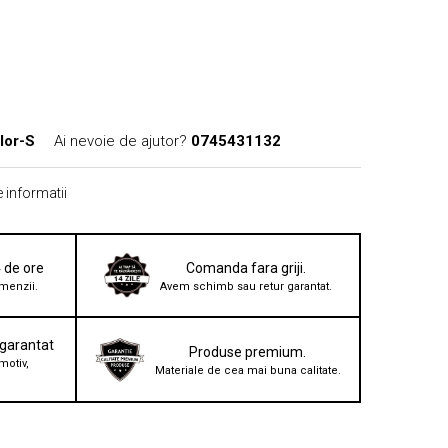
lor-S
Ai nevoie de ajutor?
0745431132
 informatii
4 de ore
Comanda fara griji.
menzii.
Avem schimb sau retur garantat.
 garantat
Produse premium.
motiv,
Materiale de cea mai buna calitate.