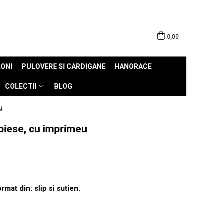
0,00
ONI
PULOVERE SI CARDIGANE
HANORACE
COLECTII
BLOG
u
piese, cu imprimeu
mat din: slip si sutien.