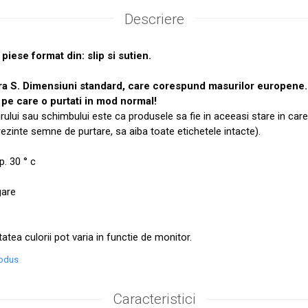
Descriere
piese format din: slip si sutien.
ra S. Dimensiuni standard, care corespund masurilor europen
pe care o purtati in mod normal!
urului sau schimbului este ca produsele sa fie in aceeasi stare in care
prezinte semne de purtare, sa aiba toate etichetele intacte).
. 30 ° c
gare
tatea culorii pot varia in functie de monitor.
rodus
Caracteristici