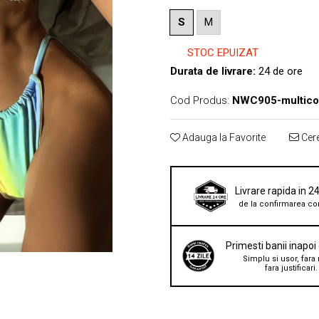
S
M
STOC EPUIZAT
Durata de livrare:
24 de ore
Cod Produs:
NWC905-multico
Adauga la Favorite
Cere
Livrare rapida in 2
de la confirmarea co
Primesti banii inapoi
Simplu si usor, fara 
fara justificari.