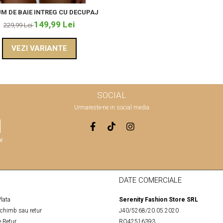
M DE BAIE INTREG CU DECUPAJ
149,99 Lei
229,99 Lei
VEZI VARIANTE
SOCIAL
Urmareste-ne in social media
v
DATE COMERCIALE
lata
Serenity Fashion Store SRL
schimb sau retur
J40/5268/20.05.2020
 Retur
RO42516393