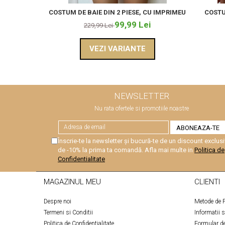
COSTUM DE BAIE DIN 2 PIESE, CU IMPRIMEU
COSTU
99,99 Lei
229,99 Lei
VEZI VARIANTE
NEWSLETTER
Nu rata ofertele si promotiile noastre
Înscrie-te la newsletter și bucură-te de un discount exclusi
de -10% la prima ta comandă. Afla mai multe in
Politica de
Confidentialitate
MAGAZINUL MEU
CLIENTI
Despre noi
Metode de P
Termeni si Conditii
Informatii 
Politica de Confidentialitate
Formular de