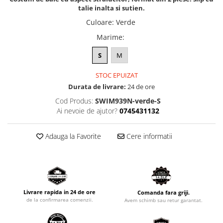
talie inalta si sutien.
Culoare
:
Verde
Marime
:
S
M
STOC EPUIZAT
Durata de livrare:
24 de ore
Cod Produs:
SWIM939N-verde-S
Ai nevoie de ajutor?
0745431132
Adauga la Favorite
Cere informatii
Livrare rapida in 24 de ore
Comanda fara griji.
de la confirmarea comenzii.
Avem schimb sau retur garantat.