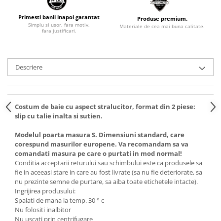
Primesti banii inapoi garantat
Produse premium.
Simplu si usor, fara motiv,
Materiale de cea mai buna calitate.
fara justificari.
Descriere
Costum de baie cu aspect stralucitor, format din 2 piese:
slip cu talie inalta si sutien.
Modelul poarta masura S. Dimensiuni standard, care
corespund masurilor europene. Va recomandam sa va
comandati masura pe care o purtati in mod normal!
Conditia acceptarii returului sau schimbului este ca produsele sa
fie in aceeasi stare in care au fost livrate (sa nu fie deteriorate, sa
nu prezinte semne de purtare, sa aiba toate etichetele intacte).
Ingrijirea produsului:
Spalati de mana la temp. 30 ° c
Nu folositi inalbitor
Nu uscati prin centrifugare