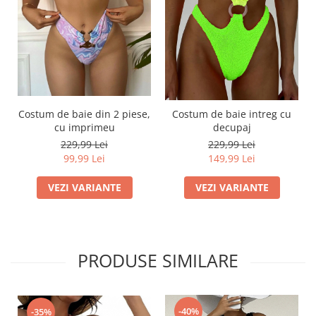
Costum de baie din 2 piese,
Costum de baie intreg cu
cu imprimeu
decupaj
229,99 Lei
229,99 Lei
99,99 Lei
149,99 Lei
VEZI VARIANTE
VEZI VARIANTE
PRODUSE SIMILARE
-40%
-35%