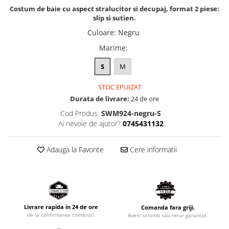
Costum de baie cu aspect stralucitor si decupaj, format 2 piese:
slip si sutien.
Culoare
:
Negru
Marime
:
S
M
STOC EPUIZAT
Durata de livrare:
24 de ore
Cod Produs:
SWM924-negru-S
Ai nevoie de ajutor?
0745431132
Adauga la Favorite
Cere informatii
Livrare rapida in 24 de ore
Comanda fara griji.
de la confirmarea comenzii.
Avem schimb sau retur garantat.