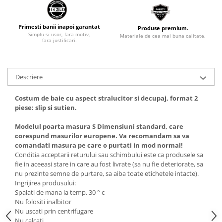
Primesti banii inapoi garantat
Produse premium.
Simplu si usor, fara motiv,
Materiale de cea mai buna calitate.
fara justificari.
Descriere
Costum de baie cu aspect stralucitor si decupaj, format 2
piese: slip si sutien.
Modelul poarta masura S Dimensiuni standard, care
corespund masurilor europene. Va recomandam sa va
comandati masura pe care o purtati in mod normal!
Conditia acceptarii returului sau schimbului este ca produsele sa
fie in aceeasi stare in care au fost livrate (sa nu fie deteriorate, sa
nu prezinte semne de purtare, sa aiba toate etichetele intacte).
Ingrijirea produsului:
Spalati de mana la temp. 30 ° c
Nu folositi inalbitor
Nu uscati prin centrifugare
Nu calcati