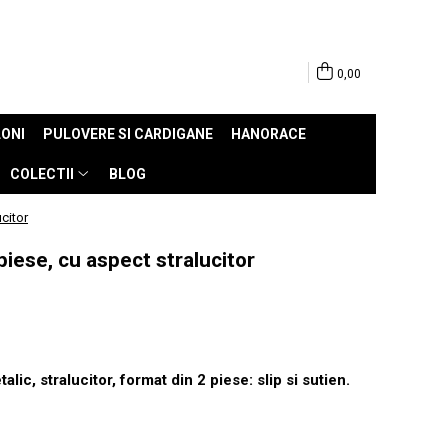
0,00
ONI
PULOVERE SI CARDIGANE
HANORACE
COLECTII
BLOG
citor
iese, cu aspect stralucitor
ic, stralucitor, format din 2 piese: slip si sutien.