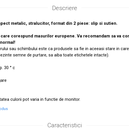
Descriere
ct metalic, stralucitor, format din 2 piese: slip si sutien.
, care corespund masurilor europene. Va recomandam sa va co
 normal!
urului sau schimbului este ca produsele sa fie in aceeasi stare in care
prezinte semne de purtare, sa aiba toate etichetele intacte).
. 30 ° c
gare
tatea culorii pot varia in functie de monitor.
rodus
Caracteristici