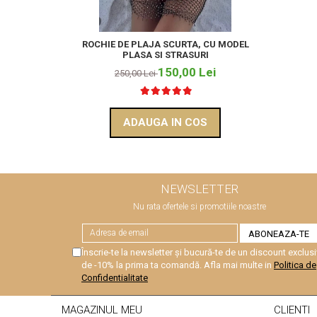
ROCHIE DE PLAJA SCURTA, CU MODEL
PLASA SI STRASURI
150,00 Lei
250,00 Lei
ADAUGA IN COS
NEWSLETTER
Nu rata ofertele si promotiile noastre
Înscrie-te la newsletter și bucură-te de un discount exclusi
de -10% la prima ta comandă. Afla mai multe in
Politica de
Confidentialitate
MAGAZINUL MEU
CLIENTI