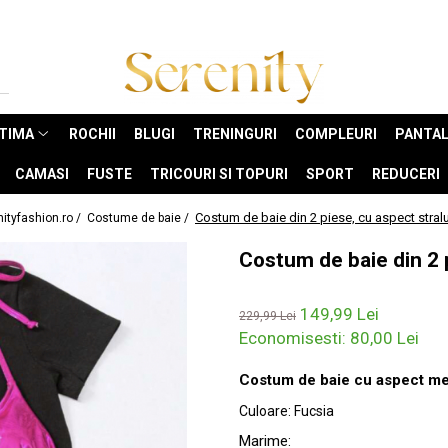
NTIMA
ROCHII
BLUGI
TRENINGURI
COMPLEURI
PANTAL
CAMASI
FUSTE
TRICOURI SI TOPURI
SPORT
REDUCERI
Costum de baie din 2 piese, cu aspect stralu
ityfashion.ro /
Costume de baie /
Costum de baie din 2 p
149,99 Lei
229,99 Lei
Economisesti:
80,00
Lei
Costum de baie cu aspect metal
Culoare
:
Fucsia
Marime
: