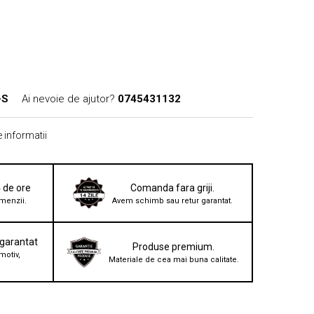
-S
Ai nevoie de ajutor?
0745431132
 informatii
4 de ore
Comanda fara griji.
menzii.
Avem schimb sau retur garantat.
 garantat
Produse premium.
motiv,
Materiale de cea mai buna calitate.