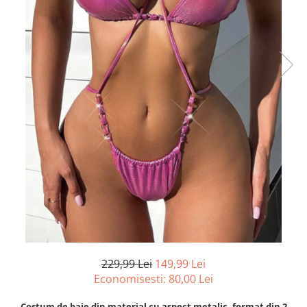
229,99 Lei
149,99 Lei
Economisesti:
80,00
Lei
Costum de baie din material cu aspect metalic, format din 2