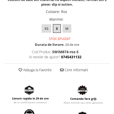
piese: slip si sutien.
Culoare
:
Roz
Marime
:
XS
S
M
STOC EPUIZAT
Durata de livrare:
24 de ore
Cod Produs:
SWIM874-roz-S
Ai nevoie de ajutor?
0745431132
Adauga la Favorite
Cere informatii
Livrare rapida in 24 de ore
Comanda fara griji.
de la confirmarea comenzii.
Avem schimb sau retur garantat.