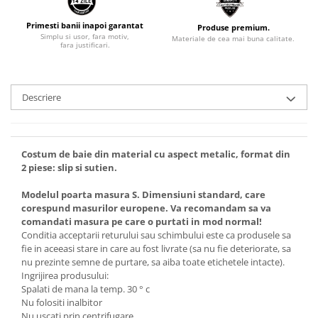
Primesti banii inapoi garantat
Produse premium.
Simplu si usor, fara motiv,
Materiale de cea mai buna calitate.
fara justificari.
Descriere
Costum de baie din material cu aspect metalic, format din
2 piese: slip si sutien.
Modelul poarta masura S. Dimensiuni standard, care
corespund masurilor europene. Va recomandam sa va
comandati masura pe care o purtati in mod normal!
Conditia acceptarii returului sau schimbului este ca produsele sa
fie in aceeasi stare in care au fost livrate (sa nu fie deteriorate, sa
nu prezinte semne de purtare, sa aiba toate etichetele intacte).
Ingrijirea produsului:
Spalati de mana la temp. 30 ° c
Nu folositi inalbitor
Nu uscati prin centrifugare