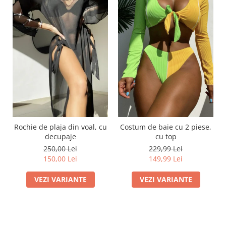
Rochie de plaja din voal, cu
Costum de baie cu 2 piese,
decupaje
cu top
250,00 Lei
229,99 Lei
150,00 Lei
149,99 Lei
VEZI VARIANTE
VEZI VARIANTE