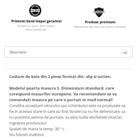
Primesti banii inapoi garantat
Produse premium.
Simplu si usor, fara motiv,
Materiale de cea mai buna calitate.
fara justificari.
Descriere
Costum de baie din 2 piese format din: slip si sutien.
Modelul poarta masura S. Dimensiuni standard, care
corespund masurilor europene. Va recomandam sa va
comandati masura pe care o purtati in mod normal!
Conditia acceptarii returului sau schimbului este ca produsele sa
fie in aceeasi stare in care au fost livrate (sa nu fie deteriorate, sa
nu prezinte semne de purtare, sa aiba toate etichetele intacte).
Ingrijirea produsului:
Spalati de mana la temp. 30 ° c
Nu folositi inalbitor