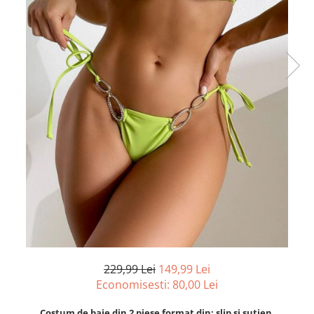
229,99 Lei
149,99 Lei
Economisesti:
80,00
Lei
Costum de baie din 2 piese format din: slip si sutien.