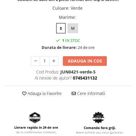
Culoare
:
Verde
Marime
:
S
M
1
IN STOC
Durata de livrare:
24 de ore
ADAUGA IN COS
Cod Produs:
JUN0421-verde-S
Ai nevoie de ajutor?
0745431132
Adauga la Favorite
Cere informatii
Livrare rapida in 24 de ore
Comanda fara griji.
de la confirmarea comenzii.
Avem schimb sau retur garantat.