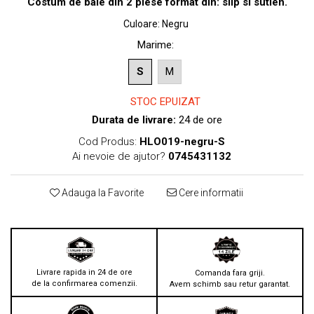
Costum de baie din 2 piese format din: slip si sutien.
Culoare
:
Negru
Marime
:
S
M
STOC EPUIZAT
Durata de livrare:
24 de ore
Cod Produs:
HLO019-negru-S
Ai nevoie de ajutor?
0745431132
Adauga la Favorite
Cere informatii
Livrare rapida in 24 de ore
Comanda fara griji.
de la confirmarea comenzii.
Avem schimb sau retur garantat.