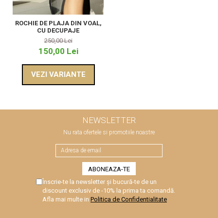
ROCHIE DE PLAJA DIN VOAL,
CU DECUPAJE
250,00 Lei
150,00 Lei
VEZI VARIANTE
NEWSLETTER
Nu rata ofertele si promotiile noastre
Înscrie-te la newsletter și bucură-te de un
discount exclusiv de -10% la prima ta comandă.
Afla mai multe in
Politica de Confidentialitate