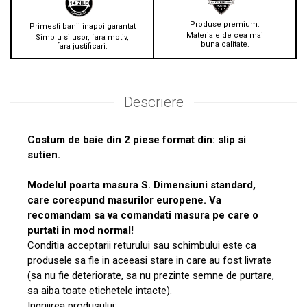
Produse premium.
Primesti banii inapoi garantat
Materiale de cea mai
Simplu si usor, fara motiv,
buna calitate.
fara justificari.
Descriere
Costum de baie din 2 piese format din: slip si
sutien.
Modelul poarta masura S. Dimensiuni standard,
care corespund masurilor europene. Va
recomandam sa va comandati masura pe care o
purtati in mod normal!
Conditia acceptarii returului sau schimbului este ca
produsele sa fie in aceeasi stare in care au fost livrate
(sa nu fie deteriorate, sa nu prezinte semne de purtare,
sa aiba toate etichetele intacte).
Ingrijirea produsului: