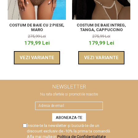
COSTUM DE BAIE CU 2 PIESE,
COSTUM DE BAIE INTREG,
MARO
TANGA, CAPPUCCINO
275,99 Lei
275,99 Lei
179,99 Lei
179,99 Lei
VEZI VARIANTE
VEZI VARIANTE
NEWSLETTER
Nu rata ofertele si promotiile noastre
Înscrie-te la newsletter și bucură-te de un
discount exclusiv de -10% la prima ta comandă.
Afla mai multe in
Politica de Confidentialitate