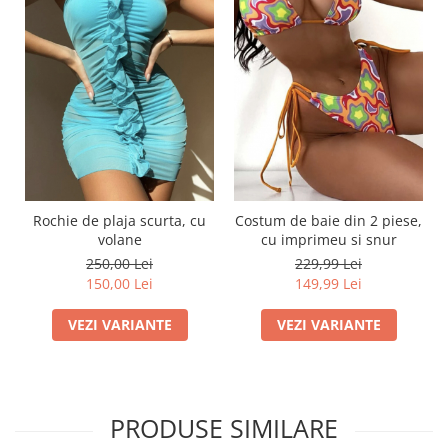
Rochie de plaja scurta, cu
Costum de baie din 2 piese,
volane
cu imprimeu si snur
250,00 Lei
229,99 Lei
150,00 Lei
149,99 Lei
VEZI VARIANTE
VEZI VARIANTE
PRODUSE SIMILARE