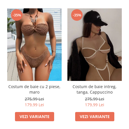
-35%
-35%
Costum de baie cu 2 piese,
Costum de baie intreg,
maro
tanga, Cappuccino
275,99 Lei
275,99 Lei
179,99 Lei
179,99 Lei
VEZI VARIANTE
VEZI VARIANTE