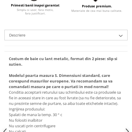
Primesti banii inapoi garantat
Produse premium.
Simplu si usor, fara motiv,
Materiale de cea mai buna calitate.
fara justificari.
Descriere
Costum de baie cu lant metalic, format din 2 piese: slip si
sutien.
Modelul poarta masura S. Dimensiuni standard, care
corespund masurilor europene. Va recomandam sa va
comandati masura pe care o purtati in mod normal!
Conditia acceptarii returului sau schimbului este ca produsele sa
fie in aceeasi stare in care au fost livrate (sa nu fie deteriorate, sa
nu prezinte semne de purtare, sa aiba toate etichetele intacte).
Ingrijirea produsului:
Spalati de mana la temp. 30 ° c
Nu folositi inalbitor
Nu uscati prin centrifugare
Nu calcati