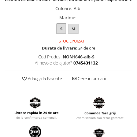
Culoare
:
Alb
Marime
:
S
M
STOC EPUIZAT
Durata de livrare:
24 de ore
Cod Produs:
NON1646-alb-S
Ai nevoie de ajutor?
0745431132
Adauga la Favorite
Cere informatii
Livrare rapida in 24 de ore
Comanda fara griji.
de la confirmarea comenzii.
Avem schimb sau retur garantat.