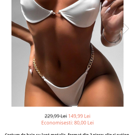
229,99 Lei
149,99 Lei
Economisesti:
80,00
Lei
Costum de baie cu lant metalic, format din 2 piese: slip si sutien.