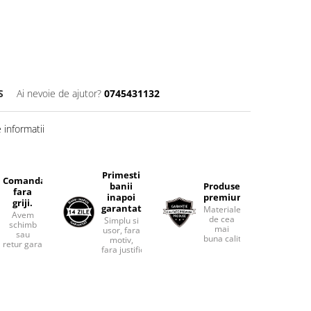
S
Ai nevoie de ajutor?
0745431132
informatii
Primesti
Comanda
banii
Produse
fara
inapoi
premium.
griji.
garantat
Materiale
Avem
de cea
Simplu si
schimb
mai
usor, fara
sau
buna calitate.
motiv,
retur garantat.
fara justificari.