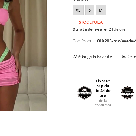
XS
S
M
STOC EPUIZAT
Durata de livrare:
24 de ore
Cod Produs:
OIX205-roz/verde-
Adauga la Favorite
Cere 
Livrare
rapida
in 24 de
ore
de la
confirmarea comenzii.