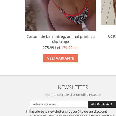
Cost
Costum de baie intreg, animal print, cu
slip tanga
275,99 Lei
179,99 Lei
VEZI VARIANTE
NEWSLETTER
Nu rata ofertele si promotiile noastre
Înscrie-te la newsletter și bucură-te de un discount
exclusiv de -10% la prima ta comandă. Afla mai multe in