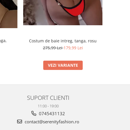
nga,
Costum de baie intreg, tanga, rosu
Costum d
275,99 Lei
179,99 Lei
VEZI VARIANTE
SUPORT CLIENTI
11:00 - 19:00
0745431132
contact@serenityfashion.ro