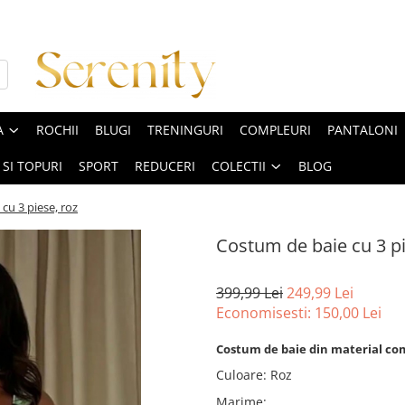
A
ROCHII
BLUGI
TRENINGURI
COMPLEURI
PANTALONI
 SI TOPURI
SPORT
REDUCERI
COLECTII
BLOG
cu 3 piese, roz
Costum de baie cu 3 pi
399,99 Lei
249,99 Lei
Economisesti:
150,00
Lei
Costum de baie din material compl
Culoare
:
Roz
Marime
: