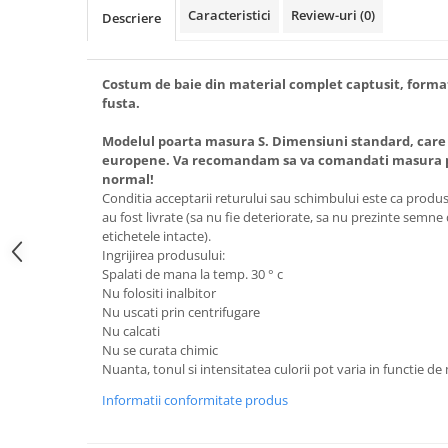
Caracteristici
Review-uri
(0)
Descriere
Costum de baie din material complet captusit, format d
fusta.
Modelul poarta masura S. Dimensiuni standard, care
europene. Va recomandam sa va comandati masura pe
normal!
Conditia acceptarii returului sau schimbului este ca produsel
au fost livrate (sa nu fie deteriorate, sa nu prezinte semne
etichetele intacte).
Ingrijirea produsului:
Spalati de mana la temp. 30 ° c
Nu folositi inalbitor
Nu uscati prin centrifugare
Nu calcati
Nu se curata chimic
Nuanta, tonul si intensitatea culorii pot varia in functie de
Informatii conformitate produs