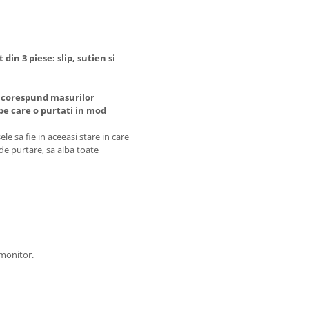
in 3 piese: slip, sutien si
 corespund masurilor
 care o purtati in mod
e sa fie in aceeasi stare in care
 de purtare, sa aiba toate
 monitor.