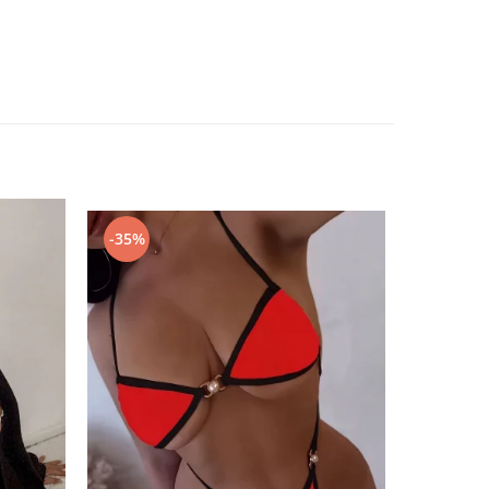
-35%
-67%