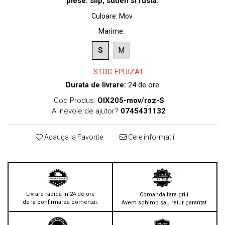
piese: slip, sutien si fusta.
Culoare
:
Mov
Marime
:
S
M
STOC EPUIZAT
Durata de livrare:
24 de ore
Cod Produs:
OIX205-mov/roz-S
Ai nevoie de ajutor?
0745431132
Adauga la Favorite
Cere informatii
Livrare rapida in 24 de ore
Comanda fara griji.
de la confirmarea comenzii.
Avem schimb sau retur garantat.