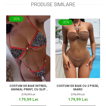
PRODUSE SIMILARE
-35%
-35%
COSTUM DE BAIE INTREG,
COSTUM DE BAIE CU 2 PIESE,
ANIMAL PRINT, CU SLIP
MARO
TANGA
275,99 Lei
275,99 Lei
179,99 Lei
179,99 Lei