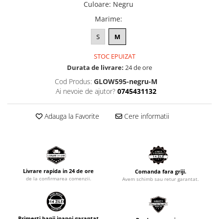
Culoare
:
Negru
Marime
:
S
M
STOC EPUIZAT
Durata de livrare:
24 de ore
Cod Produs:
GLOW595-negru-M
Ai nevoie de ajutor?
0745431132
Adauga la Favorite
Cere informatii
Livrare rapida in 24 de ore
Comanda fara griji.
de la confirmarea comenzii.
Avem schimb sau retur garantat.
Primesti banii inapoi garantat