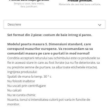
Produse premium.
Simplu si usor, fara motiv,
Materiale de cea mai buna calitate.
fara justificari.
Descriere
Set format din 2 piese: costum de baie intreg si pareo.
Modelul poarta masura S. Dimensiuni standard, care
corespund masurilor europene. Va recomandam sa va
comandati masura pe care o purtati in mod normal!
Conditia acceptarii returului sau schimbului este ca produsele sa
fie in aceeasi stare in care au fost livrate (sa nu fie deteriorate, sa
nu prezinte semne de purtare, sa aiba toate etichetele intacte).
Ingrijirea produsului:
Spalati de mana la temp. 30 ° c
Nu folositi inalbitor
Nu uscati prin centrifugare
Nu calcati
Nu se curata chimic
Nuanta, tonul si intensitatea culorii pot varia in functie de
monitor.