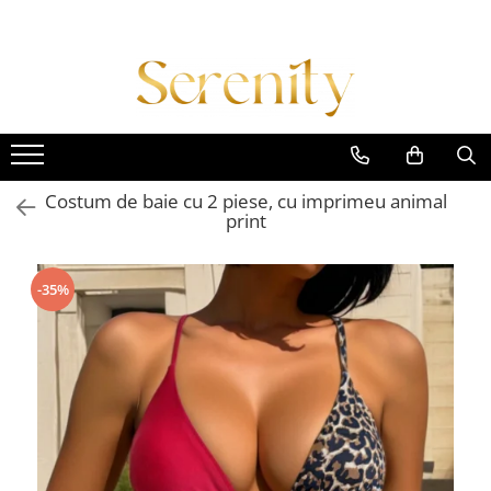
Costume de baie
Lenjerie intima
Colectii
Costum intreg
Body-uri
Daniela Crudu
Costum doua piese
Set lenjerie 2 piese
Daniela X Serenity Fashion
Costum trei piese
Set lenjerie 3 piese
Empowered Femme
Costum de baie cu 2 piese, cu imprimeu animal
print
Costum patru piese
Set lenjerie 4 piese
Essence of Spring
Imbracaminte plaja
Set lenjerie 5 piese
Midnight Muse
Accesorii
Signature Style
-35%
Lenjerii tematice
Summer Breeze
Colectia Diamond
Winter Glow