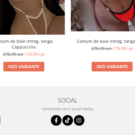
tum de baie intreg, tanga,
Costum de baie intreg, tanga
Cappuccino
275,99 Lei
179,99 Lei
275,99 Lei
179,99 Lei
VEZI VARIANTE
VEZI VARIANTE
SOCIAL
Urmareste-ne in social media