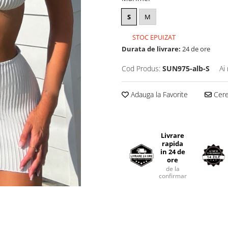
S
M
STOC EPUIZAT
Durata de livrare:
24 de ore
Cod Produs:
SUN975-alb-S
Ai
Adauga la Favorite
Cere 
Livrare
rapida
in 24 de
ore
de la
confirmarea comenzii.