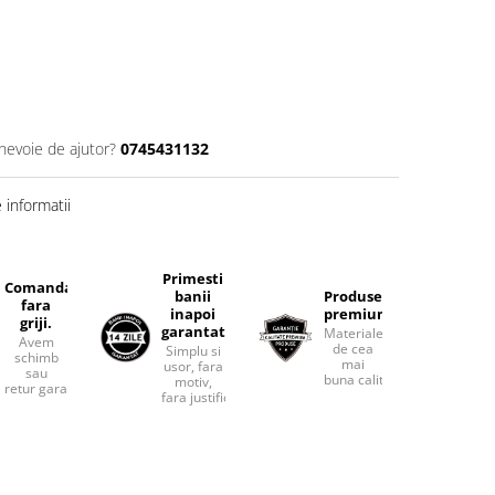
 nevoie de ajutor?
0745431132
informatii
Primesti
Comanda
banii
Produse
fara
inapoi
premium.
griji.
garantat
Materiale
Avem
de cea
Simplu si
schimb
mai
usor, fara
sau
buna calitate.
motiv,
retur garantat.
fara justificari.