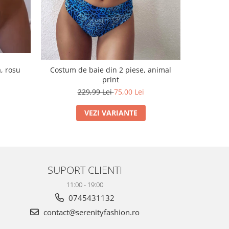
, rosu
Costum de baie din 2 piese, animal
Costum de
print
229,99 Lei
75,00 Lei
VEZI VARIANTE
SUPORT CLIENTI
11:00 - 19:00
0745431132
contact@serenityfashion.ro