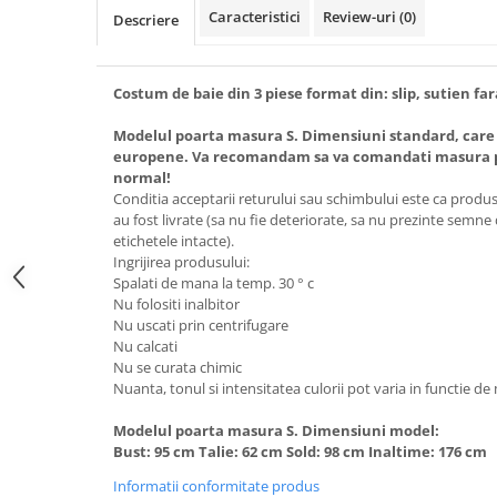
Caracteristici
Review-uri
(0)
Descriere
Costum de baie din 3 piese format din: slip, sutien far
Modelul poarta masura S. Dimensiuni standard, care
europene. Va recomandam sa va comandati masura pe
normal!
Conditia acceptarii returului sau schimbului este ca produsel
au fost livrate (sa nu fie deteriorate, sa nu prezinte semne
etichetele intacte).
Ingrijirea produsului:
Spalati de mana la temp. 30 ° c
Nu folositi inalbitor
Nu uscati prin centrifugare
Nu calcati
Nu se curata chimic
Nuanta, tonul si intensitatea culorii pot varia in functie de
Modelul poarta masura S. Dimensiuni model:
Bust: 95 cm Talie: 62 cm Sold: 98 cm Inaltime: 176 cm
Informatii conformitate produs