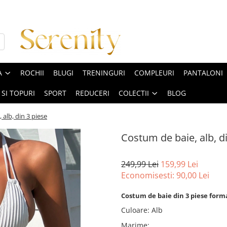
A
ROCHII
BLUGI
TRENINGURI
COMPLEURI
PANTALONI
 SI TOPURI
SPORT
REDUCERI
COLECTII
BLOG
alb, din 3 piese
Costum de baie, alb, d
249,99 Lei
159,99 Lei
Economisesti:
90,00
Lei
Costum de baie din 3 piese format
Culoare
:
Alb
Marime
: