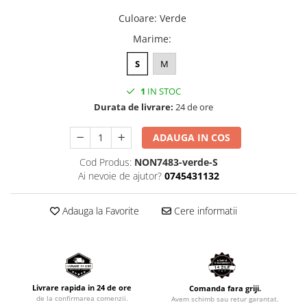
Culoare
:
Verde
Marime
:
S
M
1
IN STOC
Durata de livrare:
24 de ore
ADAUGA IN COS
Cod Produs:
NON7483-verde-S
Ai nevoie de ajutor?
0745431132
Adauga la Favorite
Cere informatii
Livrare rapida in 24 de ore
Comanda fara griji.
de la confirmarea comenzii.
Avem schimb sau retur garantat.