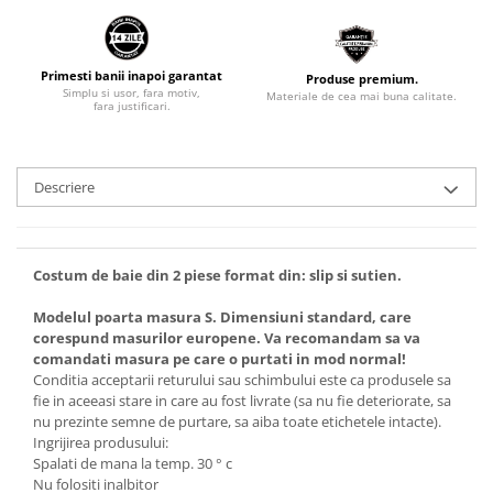
Primesti banii inapoi garantat
Produse premium.
Simplu si usor, fara motiv,
Materiale de cea mai buna calitate.
fara justificari.
Descriere
Costum de baie din 2 piese format din: slip si sutien.
Modelul poarta masura S. Dimensiuni standard, care
corespund masurilor europene. Va recomandam sa va
comandati masura pe care o purtati in mod normal!
Conditia acceptarii returului sau schimbului este ca produsele sa
fie in aceeasi stare in care au fost livrate (sa nu fie deteriorate, sa
nu prezinte semne de purtare, sa aiba toate etichetele intacte).
Ingrijirea produsului:
Spalati de mana la temp. 30 ° c
Nu folositi inalbitor