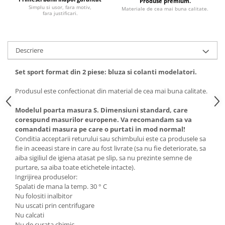
Produse premium.
Simplu si usor, fara motiv,
Materiale de cea mai buna calitate.
fara justificari.
Descriere
Set sport format din 2 piese: bluza
si colanti modelatori.
Produsul este confectionat din material de cea mai buna calitate.
Modelul poarta masura S. Dimensiuni standard, care
corespund masurilor europene. Va recomandam sa va
comandati masura pe care o purtati in mod normal!
Conditia acceptarii returului sau schimbului este ca produsele sa
fie in aceeasi stare in care au fost livrate (sa nu fie deteriorate, sa
aiba sigiliul de igiena atasat pe slip, sa nu prezinte semne de
purtare, sa aiba toate etichetele intacte).
Ingrijirea produselor:
Spalati de mana la temp. 30 ° C
Nu folositi inalbitor
Nu uscati prin centrifugare
Nu calcati
Nu de curata chimic