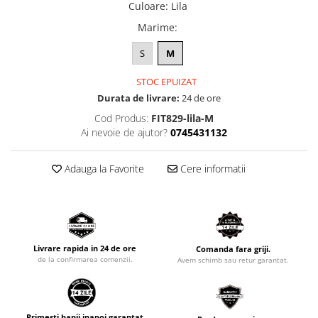
Culoare
:
Lila
Marime
:
S
M
STOC EPUIZAT
Durata de livrare:
24 de ore
Cod Produs:
FIT829-lila-M
Ai nevoie de ajutor?
0745431132
Adauga la Favorite
Cere informatii
Livrare rapida in 24 de ore
Comanda fara griji.
de la confirmarea comenzii.
Avem schimb sau retur garantat.
Primesti banii inapoi garantat