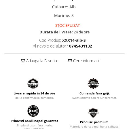
Culoare
:
Alb
Marime
:
S
STOC EPUIZAT
Durata de livrare:
24 de ore
Cod Produs:
XXX14-alb-S
Ai nevoie de ajutor?
0745431132
Adauga la Favorite
Cere informatii
Livrare rapida in 24 de ore
Comanda fara griji.
de la confirmarea comenzii.
Avem schimb sau retur garantat.
Primesti banii inapoi garantat
Produse premium.
Simplu si usor, fara motiv,
Materiale de cea mai buna calitate.
fara justificari.